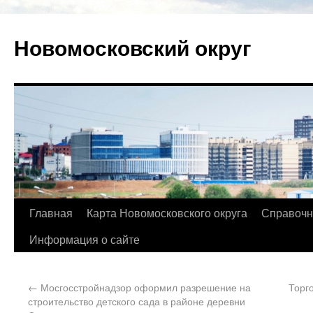
Новомосковский округ
Главная
Карта Новомосковского округа
Справочн
Информация о сайте
←
Мосгосстройнадзор оформил разрешение на
Торг
строительство детского сада в районе деревни