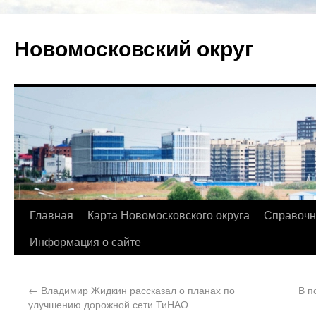
Новомосковский округ
Главная
Карта Новомосковского округа
Справочн
Информация о сайте
←
Владимир Жидкин рассказал о планах по
В п
улучшению дорожной сети ТиНАО