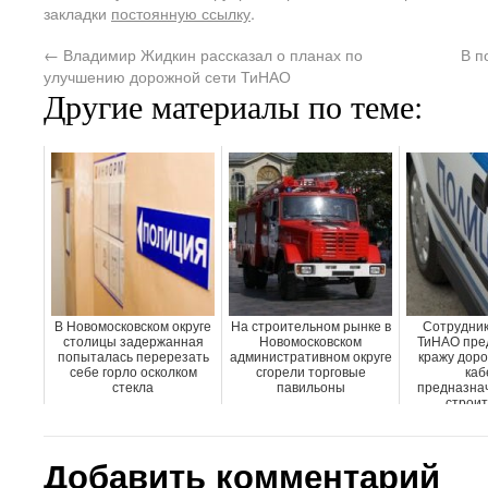
закладки
постоянную ссылку
.
←
Владимир Жидкин рассказал о планах по
В п
улучшению дорожной сети ТиНАО
Другие материалы по теме:
В Новомосковском округе
На строительном рынке в
Сотрудник
столицы задержанная
Новомосковском
ТиНАО пре
попыталась перерезать
административном округе
кражу доро
себе горло осколком
сгорели торговые
каб
стекла
павильоны
предназнач
строите
Добавить комментарий