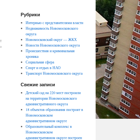
Рубрики
Интервью с представителями власти
Недвижимость Новомосковского
округа
Новомосковский округ — ЖКХ
т
Новости Новомосковского округа
→
Происшествия и криминальная
хроника
Социальная сфера
Спорт и отдых в НАО
Транспорт Новомосковского округа
Свежие записи
Детский сад на 220 мест построили
на территории Новомосковского
административного округа
18 объектов образования построят в
Новомосковском
административном округе
Образовательный комплекс в
Новомосковском
административном округе построен