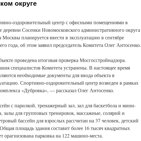
ком округе
ивно-оздоровительный центр с офисными помещениями в
е деревни Сосенки Новомосковского административного округа
а Москвы планируется ввести в эксплуатацию в сентябре
его года, об этом заявил председатель Комитета Олег Антосенко.
бъекте проведена итоговая проверка Мосгосстройнадзора.
ания специалистов Комитета устранены. В настоящее время
ляются необходимые документы для ввода объекта в
уатацию. Спортивно-оздоровительный центр возведен в рамках
комплекса «Дубровка», — рассказал Олег Антосенко.
сейн с парилкой, тренажерный зал, зал для баскетбола и мини-
а, залы для групповых тренировок, массажные, солярий и
тровый бассейн для взрослых рассчитан на 37 человек, детский
 Общая площадь здания составит более 16 тысяч квадратных
ет орагнизована парковка на 122 машино-места.