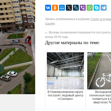
Запись опубликована в рубрике
Спорт и отды
ссылку
.
←
Восемь поликлиник планируется построить
конца 2019 года
Другие материалы по теме:
В Новомосковском округе
Велодорож
построят ледовый центр
теннисные кор
«Снегири»
появиться в
кварталах 