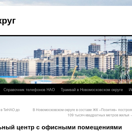
круг
Справочник телефонов НАО
Трамвай в Новомосковском округе
И
 в ТиНАО до
В Новомосковском округе в составе ЖК «Позитив» построя
109 тысяч квадратных метров жилья
ьный центр с офисными помещениями