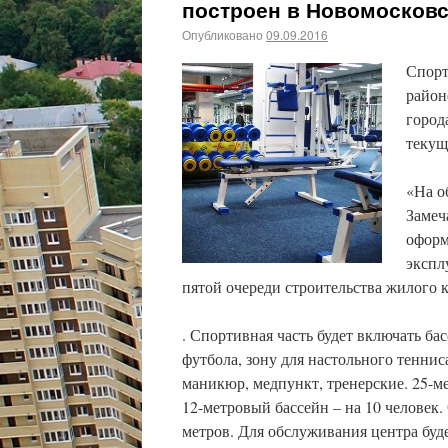
построен в Новомосковс
Опубликовано
09.09.2016
Спорт
район
город
текущ
«На о
Замеч
оформ
экспл
пятой очереди строительства жилого 
. Спортивная часть будет включать бас
футбола, зону для настольного теннис
маникюр, медпункт, тренерские. 25-ме
12-метровый бассейн – на 10 человек.
метров. Для обслуживания центра буд