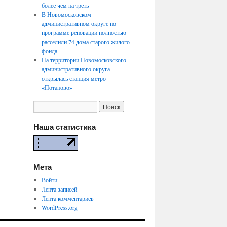
более чем на треть
В Новомосковском
административном округе по
программе реновации полностью
расселили 74 дома старого жилого
фонда
На территории Новомосковского
административного округа
открылась станция метро
«Потапово»
Наша статистика
Мета
Войти
Лента записей
Лента комментариев
WordPress.org