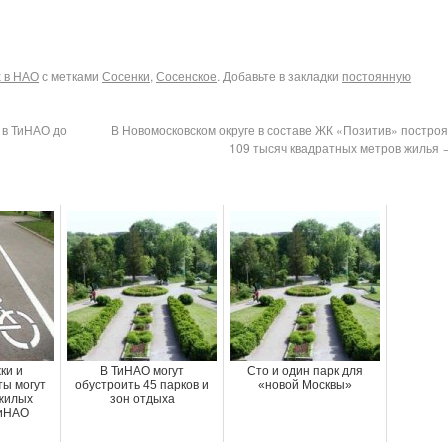
х в НАО
с метками
Сосенки
,
Сосенское
. Добавьте в закладки
постоянную
 в ТиНАО до
В Новомосковском округе в составе ЖК «Позитив» построя
109 тысяч квадратных метров жилья
ки и
В ТиНАО могут
Сто и один парк для
ты могут
обустроить 45 парков и
«новой Москвы»
 жилых
зон отдыха
ТиНАО