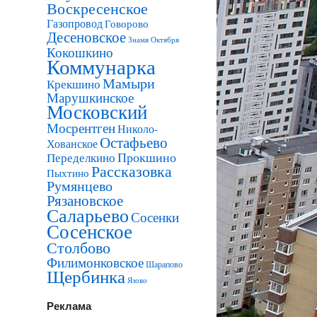
Воскресенское
Газопровод
Говорово
Десеновское
Знамя Октября
Кокошкино
Коммунарка
Мамыри
Крекшино
Марушкинское
Московский
Мосрентген
Николо-
Остафьево
Хованское
Прокшино
Переделкино
Рассказовка
Пыхтино
Румянцево
Рязановское
Саларьево
Сосенки
Сосенское
Столбово
Филимонковское
Шарапово
Щербинка
Язово
Реклама