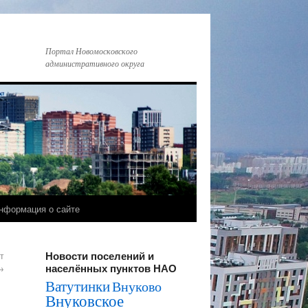
Портал Новомосковского
административного округа
нформация о сайте
Новости поселений и
т
населённых пунктов НАО
→
Ватутинки
Внуково
Внуковское