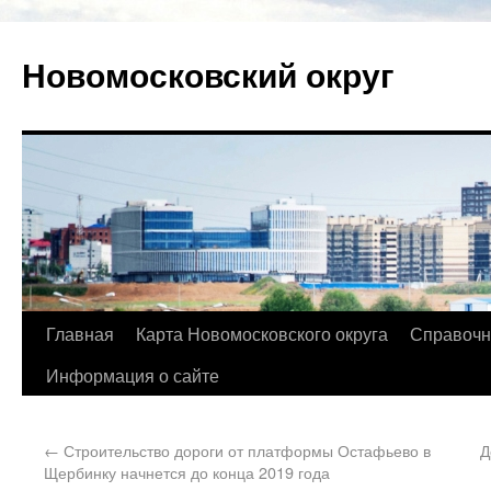
Новомосковский округ
Главная
Карта Новомосковского округа
Справочн
Информация о сайте
←
Строительство дороги от платформы Остафьево в
Д
Щербинку начнется до конца 2019 года