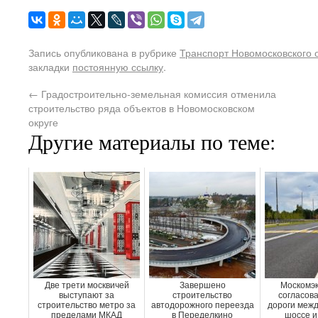
Запись опубликована в рубрике
Транспорт Новомосковского 
закладки
постоянную ссылку
.
←
Градостроительно-земельная комиссия отменила
строительство ряда объектов в Новомосковском
округе
Другие материалы по теме:
Две трети москвичей
Завершено
Москомэк
выступают за
строительство
согласова
строительство метро за
автодорожного переезда
дороги межд
пределами МКАД
в Переделкино
шоссе и