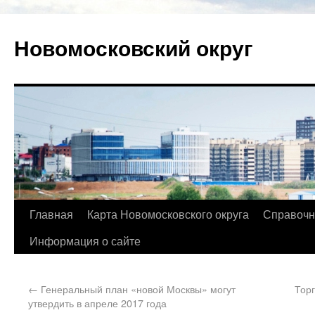
Новомосковский округ
Главная
Карта Новомосковского округа
Справочн
Информация о сайте
←
Генеральный план «новой Москвы» могут
Тор
утвердить в апреле 2017 года