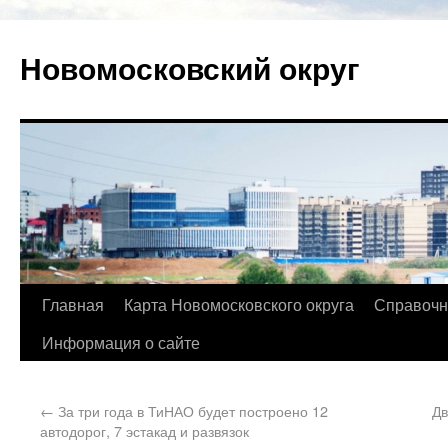
Новомосковский округ
Главная
Карта Новомосковского округа
Справочн
Информация о сайте
←
За три года в ТиНАО будет построено 12
Дв
автодорог, 7 эстакад и развязок