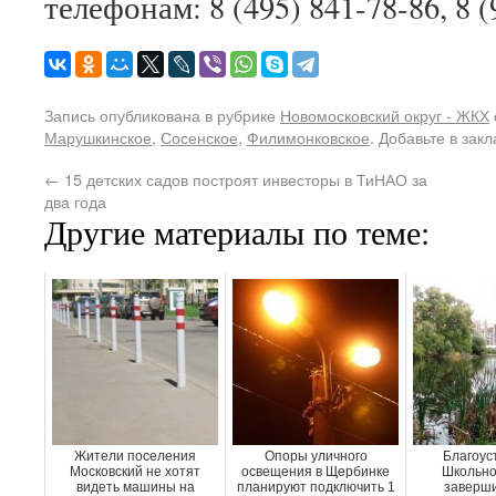
телефонам: 8 (495) 841-78-86, 8 (
Запись опубликована в рубрике
Новомосковский округ - ЖКХ
Марушкинское
,
Сосенское
,
Филимонковское
. Добавьте в зак
←
15 детских садов построят инвесторы в ТиНАО за
два года
Другие материалы по теме:
Жители поселения
Опоры уличного
Благоус
Московский не хотят
освещения в Щербинке
Школьно
видеть машины на
планируют подключить 1
заверши