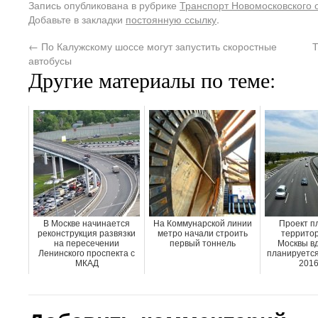
Запись опубликована в рубрике
Транспорт Новомосковского 
Добавьте в закладки
постоянную ссылку
.
←
По Калужскому шоссе могут запустить скоростные
Т
автобусы
Другие материалы по теме:
В Москве начинается
На Коммунарской линии
Проект п
реконструкция развязки
метро начали строить
территор
на пересечении
первый тоннель
Москвы в
Ленинского проспекта с
планируется
МКАД
2016