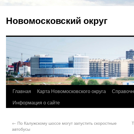
Новомосковский округ
Главная
Карта Новомосковского округа
Справочн
Информация о сайте
←
По Калужскому шоссе могут запустить скоростные
Т
автобусы