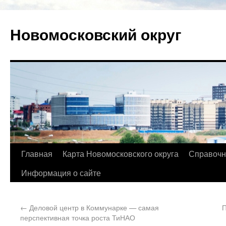
Новомосковский округ
Главная
Карта Новомосковского округа
Справочн
Информация о сайте
←
Деловой центр в Коммунарке — самая
П
перспективная точка роста ТиНАО