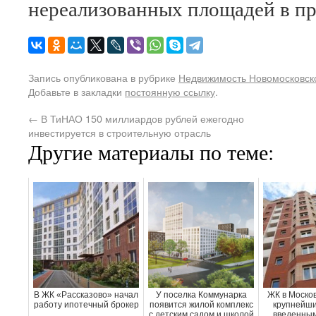
нереализованных площадей в пр
Запись опубликована в рубрике
Недвижимость Новомосковско
Добавьте в закладки
постоянную ссылку
.
←
В ТиНАО 150 миллиардов рублей ежегодно
инвестируется в строительную отрасль
Другие материалы по теме:
В ЖК «Рассказово» начал
У поселка Коммунарка
ЖК в Москов
работу ипотечный брокер
появится жилой комплекс
крупнейши
с детским садом и школой
введенным