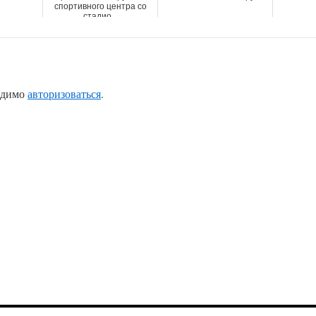
спортивного центра со
стадио...
одимо
авторизоваться
.