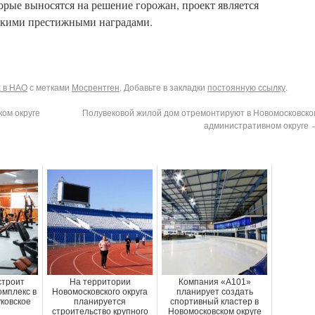
орые выносятся на решение горожан, проект является
ькими престижными наградами.
х в НАО
с метками
Мосрентген
. Добавьте в закладки
постоянную ссылку
.
ом округе
Полувековой жилой дом отремонтируют в Новомосковско
административном округе
строит
На территории
Компания «А101»
омплекс в
Новомосковского округа
планирует создать
ковское
планируется
спортивный кластер в
строительство крупного
Новомосковском округе