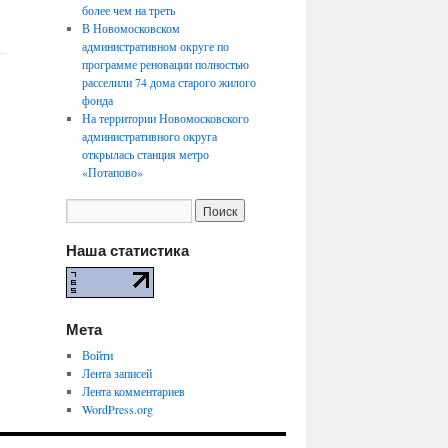
более чем на треть
В Новомосковском
административном округе по
программе реновации полностью
расселили 74 дома старого жилого
фонда
На территории Новомосковского
административного округа
открылась станция метро
«Потапово»
Наша статистика
Мета
Войти
Лента записей
Лента комментариев
WordPress.org