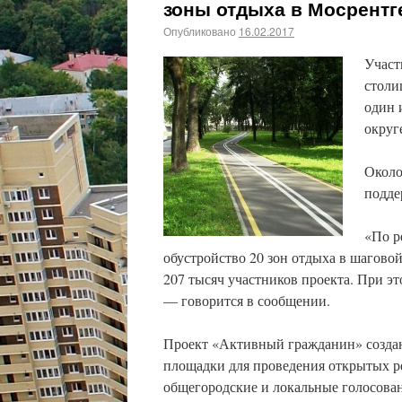
зоны отдыха в Мосрентг
Опубликовано
16.02.2017
Участ
столи
один 
округ
Около
подде
«По р
обустройство 20 зон отдыха в шагово
207 тысяч участников проекта. При эт
— говорится в сообщении.
Проект «Активный гражданин» создан
площадки для проведения открытых р
общегородские и локальные голосован