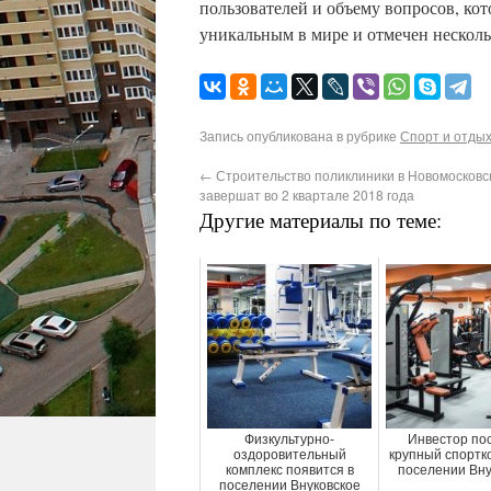
пользователей и объему вопросов, кот
уникальным в мире и отмечен нескол
Запись опубликована в рубрике
Спорт и отды
←
Строительство поликлиники в Новомосковск
завершат во 2 квартале 2018 года
Другие материалы по теме:
Физкультурно-
Инвестор по
оздоровительный
крупный спортк
комплекс появится в
поселении Вну
поселении Внуковское