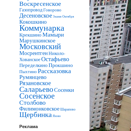
Воскресенское
Газопровод
Говорово
Десеновское
Знамя Октября
Кокошкино
Коммунарка
Мамыри
Крекшино
Марушкинское
Московский
Мосрентген
Николо-
Остафьево
Хованское
Прокшино
Переделкино
Рассказовка
Пыхтино
Румянцево
Рязановское
Саларьево
Сосенки
Сосенское
Столбово
Филимонковское
Шарапово
Щербинка
Язово
Реклама