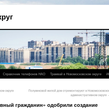
круг
Справочник телефонов НАО
Трамвай в Новомосковском округе
И
ом округе
Полувековой жилой дом отремонтируют в Новомосковско
административном округе
ивный гражданин» одобрили создание