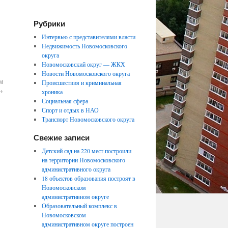
Рубрики
Интервью с представителями власти
Недвижимость Новомосковского
округа
Новомосковский округ — ЖКХ
Новости Новомосковского округа
м
Происшествия и криминальная
→
хроника
Социальная сфера
Спорт и отдых в НАО
Транспорт Новомосковского округа
Свежие записи
Детский сад на 220 мест построили
на территории Новомосковского
административного округа
18 объектов образования построят в
Новомосковском
административном округе
Образовательный комплекс в
Новомосковском
административном округе построен