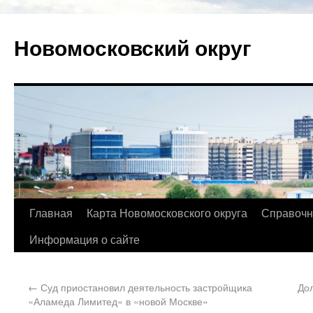
Новомосковский округ
Главная
Карта Новомосковского округа
Справочн
Информация о сайте
←
Суд приостановил деятельность застройщика
До
«Аламеда Лимитед» в «новой Москве»