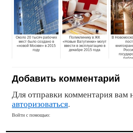
Около 20 тысяч рабочих
Поликлинику в ЖК
В Новомоско
мест было создано в
«Новые Ватутинки» могут
пост
«новой Москве» в 2015
ввести в эксплуатацию в
книгохран
году
декабре 2015 года
Росси
государ
библи
Добавить комментарий
Для отправки комментария вам 
авторизоваться
.
Войти с помощью: