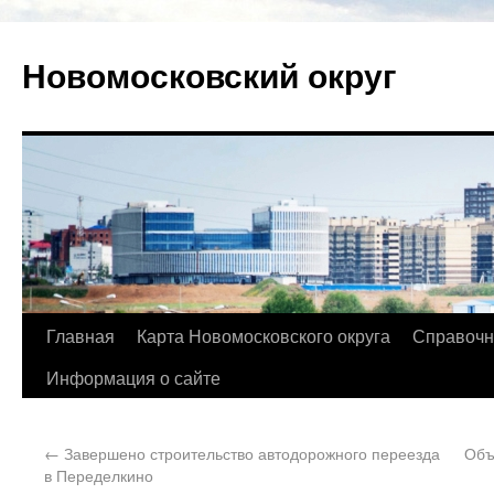
Новомосковский округ
Главная
Карта Новомосковского округа
Справочн
Информация о сайте
←
Завершено строительство автодорожного переезда
Объ
в Переделкино