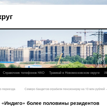
круг
Справочник телефонов НАО
Трамвай в Новомосковском округе
И
о переезда
Семеро бандитов ограбили пенсионерку на 10 млн рублей
 «Индиго» более половины резидентов