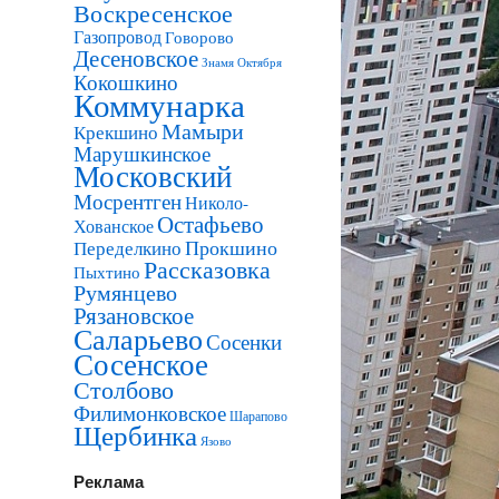
Воскресенское
Газопровод
Говорово
Десеновское
Знамя Октября
Кокошкино
Коммунарка
Мамыри
Крекшино
Марушкинское
Московский
Мосрентген
Николо-
Остафьево
Хованское
Прокшино
Переделкино
Рассказовка
Пыхтино
Румянцево
Рязановское
Саларьево
Сосенки
Сосенское
Столбово
Филимонковское
Шарапово
Щербинка
Язово
Реклама