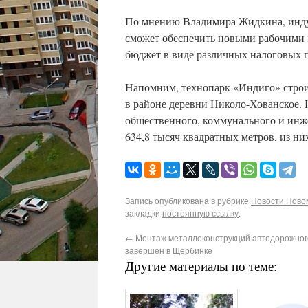
По мнению Владимира Жидкина, инду
сможет обеспечить новыми рабочими м
бюджет в виде различных налоговых п
Напомним, технопарк «Индиго» строи
в районе деревни Николо-Хованское. 
общественного, коммунального и инже
634,8 тысяч квадратных метров, из ни
Запись опубликована в рубрике
Новости Новом
закладки
постоянную ссылку
.
←
Монтаж металлоконструкций автодорожног
завершен в Щербинке
Другие материалы по теме: