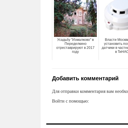
Усадьбу "Измалково" в
Власти Москв
Переделкино
установить п
отреставрируют в 2017
датчики в част
году
в ТиНА
Добавить комментарий
Для отправки комментария вам необх
Войти с помощью: