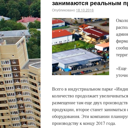
занимаются реальным п
Опубликовано
18.10.2016
Около
распо
админ
фирма
сообщ
терри
«Еще 
уточн
Всего в индустриальном парке «Индиг
количество продолжает увеличиваться
размещение там еще двух производств
продукции, второе станет заниматьс
оборудования. Эти компании планирую
производству к концу 2017 года.