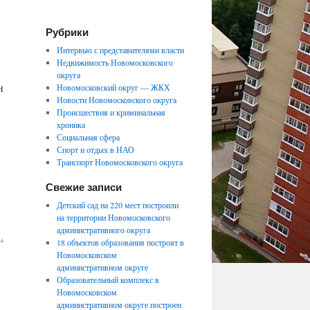
Рубрики
Интервью с представителями власти
Недвижимость Новомосковского
округа
н
Новомосковский округ — ЖКХ
Новости Новомосковского округа
Происшествия и криминальная
хроника
Социальная сфера
Спорт и отдых в НАО
Транспорт Новомосковского округа
Свежие записи
Детский сад на 220 мест построили
на территории Новомосковского
административного округа
→
18 объектов образования построят в
Новомосковском
административном округе
Образовательный комплекс в
Новомосковском
административном округе построен