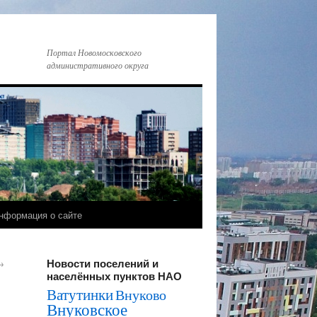
Портал Новомосковского
административного округа
нформация о сайте
Новости поселений и
→
населённых пунктов НАО
Ватутинки
Внуково
Внуковское