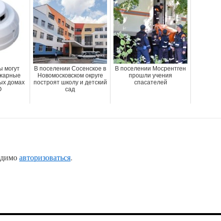
ы могут
В поселении Сосенское в
В поселении Мосрентген
ожарные
Новомосковском округе
прошли учения
ных домах
построят школу и детский
спасателей
О
сад
одимо
авторизоваться
.