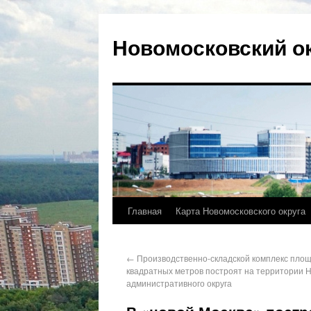
Новомосковский о
Главная
Карта Новомосковского округа
←
Производственно-складской комплекс площ
квадратных метров построят на территории 
административного округа