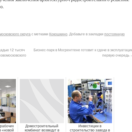
о.
осковского округа
с метками
Кокошкино
. Добавьте в закладки
постоянную
адью 12 тысяч
Бизнес-парк в Мосрентгене готовит к сдаче в эксплуатаци
Новомосковского
первую очередь
 рабочих
Домостроительный
Инвестиции в
в «новой
комбинат возведут в
строительство завода в