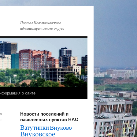
Портал Новомосковского
административного округа
нформация о сайте
Новости поселений и
ю
населённых пунктов НАО
→
Ватутинки
Внуково
Внуковское