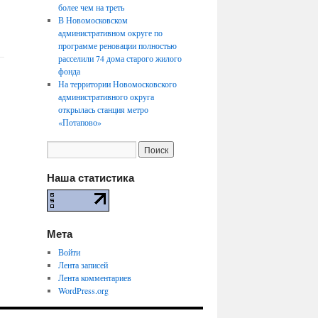
более чем на треть
В Новомосковском
административном округе по
программе реновации полностью
расселили 74 дома старого жилого
фонда
На территории Новомосковского
административного округа
открылась станция метро
«Потапово»
Наша статистика
Мета
Войти
Лента записей
Лента комментариев
WordPress.org