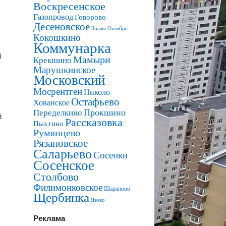
Воскресенское
Газопровод
Говорово
Десеновское
Знамя Октября
Кокошкино
Коммунарка
й
Мамыри
Крекшино
Марушкинское
Московский
Мосрентген
Николо-
Остафьево
Хованское
Прокшино
Переделкино
й
Рассказовка
Пыхтино
Румянцево
Рязановское
Саларьево
Сосенки
Сосенское
Столбово
Филимонковское
Шарапово
Щербинка
Язово
Реклама