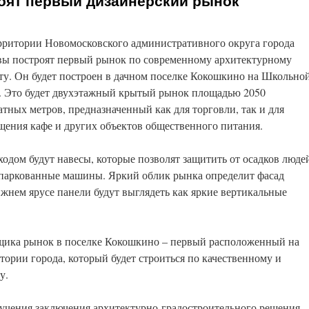
оят первый дизайнерский рынок
рритории Новомосковского административного округа города
ы построят первый рынок по современному архитектурному
ту. Он будет построен в дачном поселке Кокошкино на Школьно
. Это будет двухэтажный крытый рынок площадью 2050
атных метров, предназначенный как для торговли, так и для
щения кафе и других объектов общественного питания.
ходом будут навесы, которые позволят защитить от осадков люде
паркованные машины. Яркий облик рынка определит фасад
ижнем ярусе панели будут выглядеть как яркие вертикальные
щика рынок в поселке Кокошкино – первый расположенный на
ории города, который будет строиться по качественному и
у.
лучения заключения архитектурно-градостроительного решения.