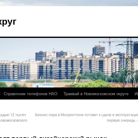
круг
Справочник телефонов НАО
Трамвай в Новомосковском округе
И
адью 12 тысяч
Бизнес-парк в Мосрентгене готовит к сдаче в эксплуатаци
Новомосковского
первую очередь