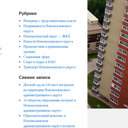
Рубрики
Интервью с представителями власти
Недвижимость Новомосковского
округа
Новомосковский округ — ЖКХ
Новости Новомосковского округа
Происшествия и криминальная
ю
хроника
→
Социальная сфера
Спорт и отдых в НАО
Транспорт Новомосковского округа
Свежие записи
Детский сад на 220 мест построили
на территории Новомосковского
административного округа
18 объектов образования построят в
Новомосковском
административном округе
Образовательный комплекс в
Новомосковском
административном округе построен