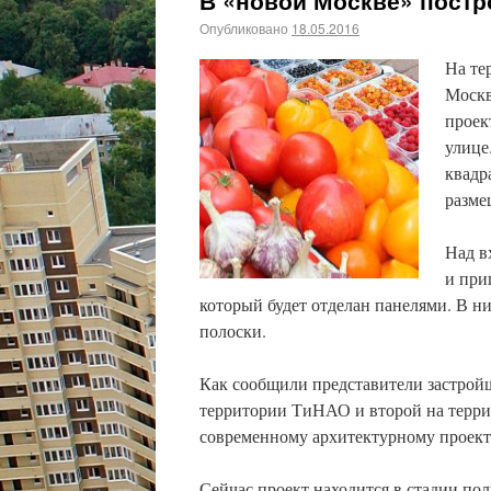
В «новой Москве» постр
Опубликовано
18.05.2016
На те
Москв
проек
улице
квадр
разме
Над в
и при
который будет отделан панелями. В н
полоски.
Как сообщили представители застрой
территории ТиНАО и второй на террит
современному архитектурному проект
Сейчас проект находится в стадии по