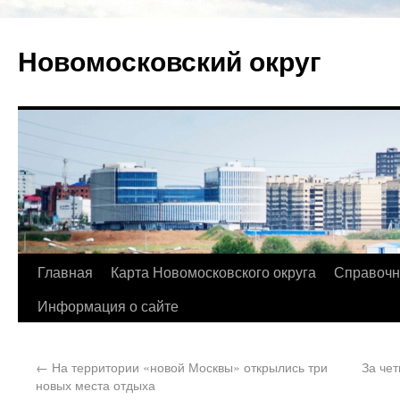
Новомосковский округ
Главная
Карта Новомосковского округа
Справочн
Информация о сайте
←
На территории «новой Москвы» открылись три
За чет
новых места отдыха