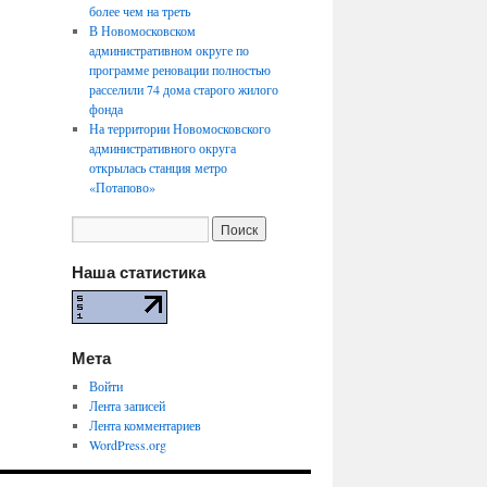
более чем на треть
В Новомосковском
административном округе по
программе реновации полностью
расселили 74 дома старого жилого
фонда
На территории Новомосковского
административного округа
открылась станция метро
«Потапово»
Наша статистика
Мета
Войти
Лента записей
Лента комментариев
WordPress.org