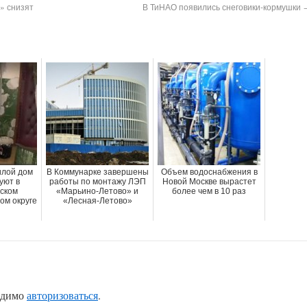
» снизят
В ТиНАО появились снеговики-кормушки
илой дом
В Коммунарке завершены
Объем водоснабжения в
уют в
работы по монтажу ЛЭП
Новой Москве вырастет
ском
«Марьино-Летово» и
более чем в 10 раз
ом округе
«Лесная-Летово»
одимо
авторизоваться
.