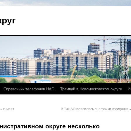
круг
Справочник телефонов НАО
Трамвай в Новомосковском округе
И
» снизят
В ТиНАО появились снеговики-кормушки
нистративном округе несколько