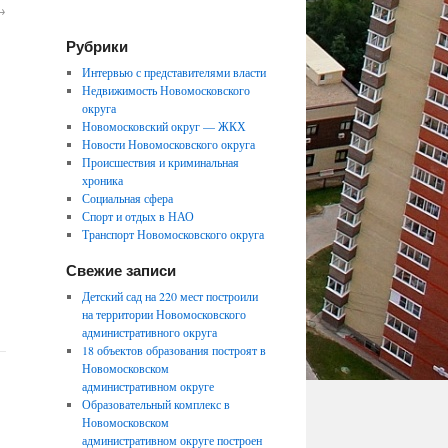
→
Рубрики
Интервью с представителями власти
Недвижимость Новомосковского
округа
Новомосковский округ — ЖКХ
Новости Новомосковского округа
Происшествия и криминальная
хроника
Социальная сфера
Спорт и отдых в НАО
Транспорт Новомосковского округа
Свежие записи
Детский сад на 220 мест построили
на территории Новомосковского
административного округа
18 объектов образования построят в
Новомосковском
административном округе
Образовательный комплекс в
Новомосковском
административном округе построен