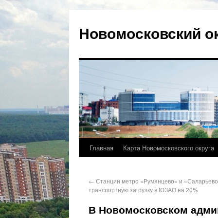
Новомосковский о
Главная
Карта Новомосковского округа
←
Станции метро «Румянцево» и «Саларьево
транспортную загрузку в ЮЗАО на 20%
В Новомосковском адми