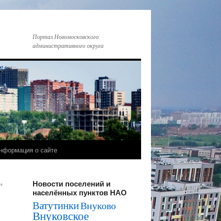
Портал Новомосковского
административного округа
нформация о сайте
Новости поселений и
→
населённых пунктов НАО
Ватутинки
Внуково
Внуковское