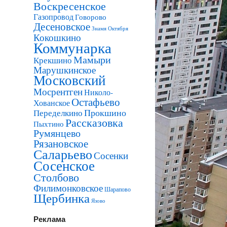
Воскресенское
Газопровод
Говорово
Десеновское
Знамя Октября
Кокошкино
Коммунарка
Мамыри
Крекшино
Марушкинское
Московский
Мосрентген
Николо-
Остафьево
Хованское
Прокшино
Переделкино
Рассказовка
Пыхтино
Румянцево
Рязановское
Саларьево
Сосенки
Сосенское
Столбово
Филимонковское
Шарапово
Щербинка
Язово
Реклама