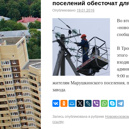
поселений обесточат дл
Опубликовано
19.01.2016
Во вт
«ново
сообщ
В Тро
этого
входя
админ
9:00 и
жителям Марушкинского поселения, п
завода.
Запись опубликована в рубрике
Новомосковски
ссылку
.