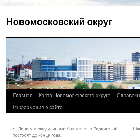
Новомосковский округ
Главная
Карта Новомосковского округа
Справочн
Информация о сайте
←
Дорогу между улицами Авиаторов и Родниковой
Шк
построят до конца года