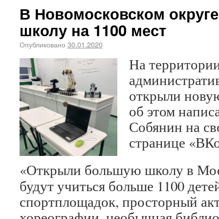
В Новомосковском округ
школу на 1100 мест
Опубликовано
30.01.2020
На территори
административ
открыли новую
об этом напис
Собянин на с
странице «ВКо
«Открыли большую школу в Мос
будут учиться больше 1100 дете
спортплощадок, просторный акт
хореографии, необычная библи