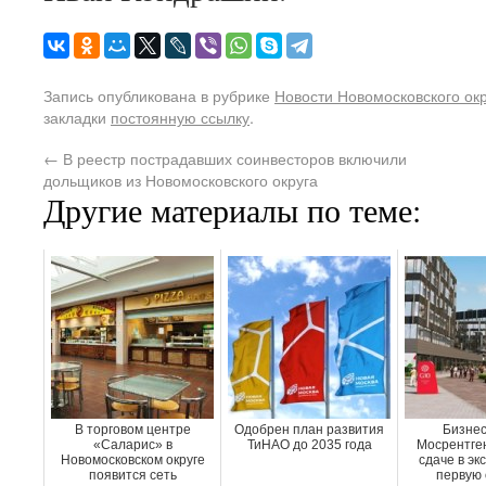
Запись опубликована в рубрике
Новости Новомосковского ок
закладки
постоянную ссылку
.
←
В реестр пострадавших соинвесторов включили
дольщиков из Новомосковского округа
Другие материалы по теме:
В торговом центре
Одобрен план развития
Бизнес
«Саларис» в
ТиНАО до 2035 года
Мосрентген
Новомосковском округе
сдаче в эк
появится сеть
первую 