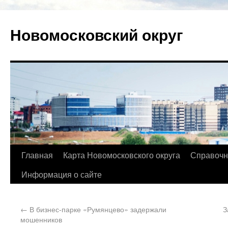
Новомосковский округ
Главная
Карта Новомосковского округа
Справочн
Информация о сайте
←
В бизнес-парке «Румянцево» задержали
З
мошенников