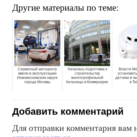
Другие материалы по теме:
Сервисный автоцентр
Началась подготовка к
Власти Мо
ввели в эксплуатацию
строительству
установит
Новомосковском округе
многопрофильной
датчики в ч
города Москвы
больницы в Коммунарке
в Т
Добавить комментарий
Для отправки комментария вам 