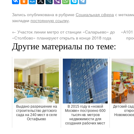
Запись опубликована в рубрике
Социальная сфера
с меткам
закладки
постоянную ссылку
.
←
Участок линии метро от станции «Саларьево» до
«А101 
«Столбово» планируют открыть в конце 2018 года
про
Другие материалы по теме:
Выдано разрешение на
В 2015 году в «новой
Детский сад
строительство детского
Москве» построено 600
откро
сада на 240 мест в селе
тысяч кв. метров
Новомосков
Остафьево
недвижимости для
создания рабочих мест