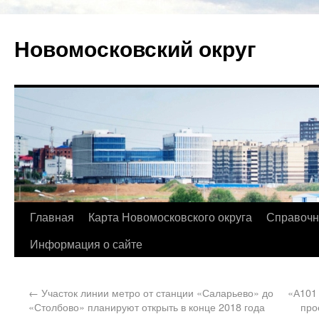
Новомосковский округ
Главная
Карта Новомосковского округа
Справочн
Информация о сайте
←
Участок линии метро от станции «Саларьево» до
«А101 
«Столбово» планируют открыть в конце 2018 года
про