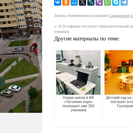
Запись опубликована в рубрике
Социальная 
←
В Остафьево построят образовательный це
учеников
Другие материалы по теме:
Новую школу в ЖК
Детский сад на
«Татьянин парк»
построят в п
посещают уже 350
Газопров
учеников