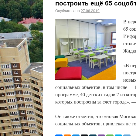
построить ещё 65 соцоб
Опубликовано
27.06.2019
В пер
65 со
Инфор
столи
Жидк
«В пе
постр
новых
социальных объектов, в том числе — 
программе, 40 детских садов 7 из кот
которых построены за счет города», 
Он также отметил, что «новая Москва
социальных объектов, привлекая не то