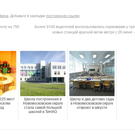
сфера
. Добавьте в закладки
постоянную ссылку
.
нтр на 750
Более 3100 водителей воспользовались парковками у тре
новых станций красной ветки метро с 20 июня
 225 мест
Школа построенная в
Школу и два детских сада
оселке
Новомосковском округе
в Новомосковском округе
од
стала самой большой
откроют в августе
школой в ТиНАО