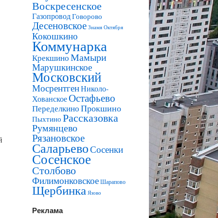
Воскресенское
Газопровод
Говорово
Десеновское
Знамя Октября
Кокошкино
Коммунарка
Мамыри
Крекшино
Марушкинское
Московский
Мосрентген
Николо-
Остафьево
Хованское
Прокшино
Переделкино
Рассказовка
Пыхтино
Румянцево
Рязановское
й
Саларьево
Сосенки
Сосенское
Столбово
Филимонковское
Шарапово
Щербинка
Язово
Реклама