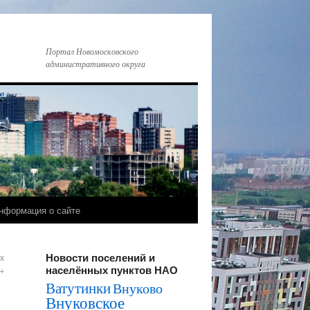
Портал Новомосковского
административного округа
нформация о сайте
Новости поселений и
х
населённых пунктов НАО
→
Ватутинки
Внуково
Внуковское