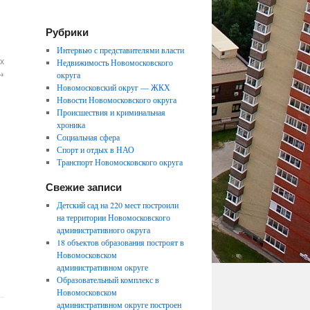
Рубрики
Интервью с представителями власти
х
Недвижимость Новомосковского
→
округа
Новомосковский округ — ЖКХ
Новости Новомосковского округа
Происшествия и криминальная
хроника
Социальная сфера
Спорт и отдых в НАО
Транспорт Новомосковского округа
Свежие записи
Детский сад на 220 мест построили
на территории Новомосковского
административного округа
18 объектов образования построят в
Новомосковском
административном округе
Образовательный комплекс в
Новомосковском
административном округе построен