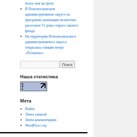
более чем на треть
В Новомосковском
административном округе по
программе реновации полностью
расселили 74 дома старого жилого
фонда
На территории Новомосковского
административного округа
открылась станция метро
«Потапово»
Наша статистика
Мета
Войти
Лента записей
Лента комментариев
WordPress.org