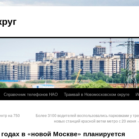
круг
Справочник телефонов НАО
Трамвай в Новомосковском округе
И
нтр на 750
Более 3100 водителей воспользовались парковками у тре
новых станций красной ветки метро с 20 июня
 годах в «новой Москве» планируется