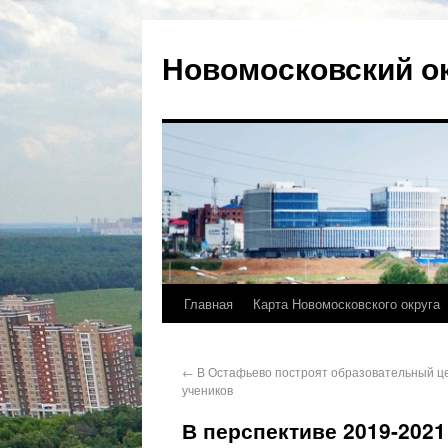
Новомосковский о
Главная
Карта Новомосковского округа
←
В Остафьево построят образовательный це
учеников
В перспективе 2019-2021