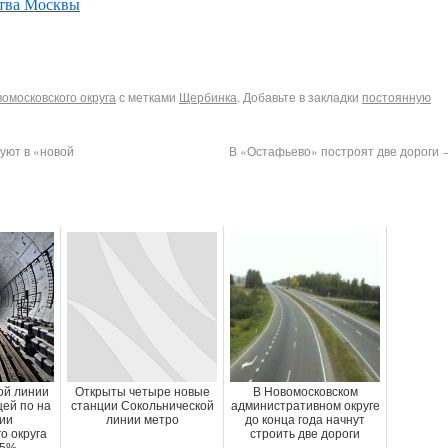
тва Москвы
омосковского округа
с метками
Щербинка
. Добавьте в закладки
постоянную
уют в «новой
В «Остафьево» построят две дороги
ой линии
Открыты четыре новые
В Новомосковском
ей по на
станции Сокольнической
административном округе
ии
линии метро
до конца года начнут
о округа
строить две дороги