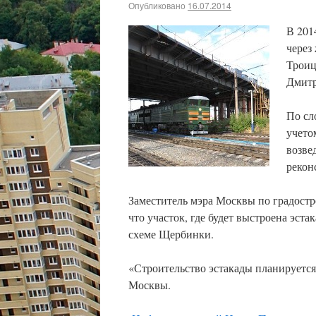
Опубликовано
16.07.2014
В 201
через
Троиц
Дмитр
По сл
учето
возве
рекон
Заместитель мэра Москвы по градостр
что участок, где будет выстроена эс
схеме Щербинки.
«Строительство эстакады планируется 
Москвы.