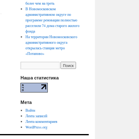
более чем на треть
В Новомосковском
административном округе по
программе реновации полностью
расселили 74 дома старого жилого
фонда
На территории Новомосковского
административного округа
открылась станция метро
«Потапово»
Наша статистика
Мета
Войти
Лента записей
Лента комментариев
WordPress.org