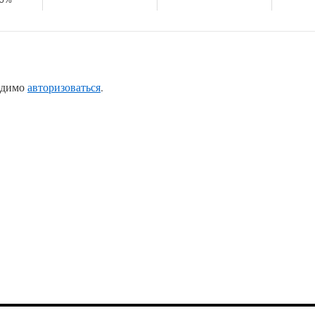
65%
одимо
авторизоваться
.