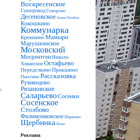
Воскресенское
Газопровод
Говорово
Десеновское
Знамя Октября
Кокошкино
Коммунарка
Мамыри
Крекшино
Марушкинское
Московский
Мосрентген
Николо-
Остафьево
Хованское
Прокшино
Переделкино
Рассказовка
Пыхтино
Румянцево
Рязановское
,
Саларьево
Сосенки
Сосенское
Столбово
Филимонковское
Шарапово
Щербинка
Язово
Реклама