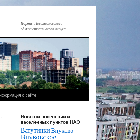
Портал Новомосковского
административного округа
нформация о сайте
Новости поселений и
→
населённых пунктов НАО
Ватутинки
Внуково
Внуковское