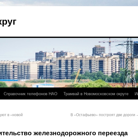
круг
Справочник телефонов НАО
Трамвай в Новомосковском округе
И
уют в «новой
В «Остафьево» построят две дороги
ительство железнодорожного переезда