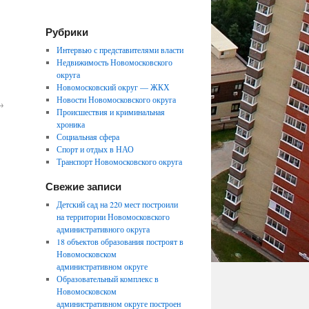
Рубрики
Интервью с представителями власти
Недвижимость Новомосковского
округа
Новомосковский округ — ЖКХ
Новости Новомосковского округа
→
Происшествия и криминальная
хроника
Социальная сфера
Спорт и отдых в НАО
Транспорт Новомосковского округа
Свежие записи
Детский сад на 220 мест построили
на территории Новомосковского
административного округа
18 объектов образования построят в
Новомосковском
административном округе
Образовательный комплекс в
Новомосковском
административном округе построен