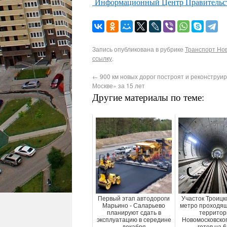
Информационный Центр Правительс
Запись опубликована в рубрике
Транспорт Нов
ссылку
.
←
900 км новых дорог построят и реконструир
Москве» за 15 лет
Другие материалы по теме:
Первый этап автодороги
Участок Троицк
Марьино - Саларьево
метро проходящ
планируют сдать в
территор
эксплуатацию в середине
Новомосковског