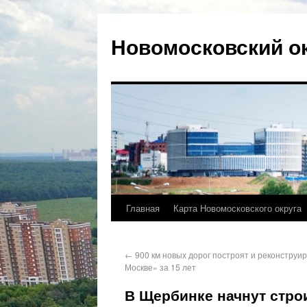
Новомосковский о
Главная
Карта Новомосковского округа
←
900 км новых дорог построят и реконструир
Москве» за 15 лет
В Щербинке начнут стро