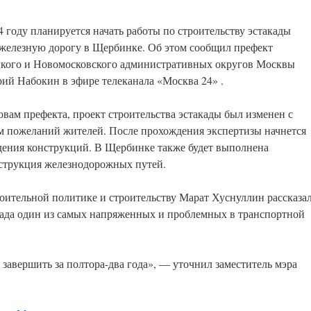
4 году планируется начать работы по строительству эстакады
 железную дорогу в Щербинке. Об этом сообщил префект
кого и Новомосковского административных округов Москвы
ий Набокин в эфире телеканала «Москва 24» .
овам префекта, проект строительства эстакады был изменен с
м пожеланий жителей. После прохождения экспертизы начнется
дения конструкций. В Щербинке также будет выполнена
струкция железнодорожных путей.
оительной политике и строительству Марат Хуснуллин рассказал
такада один из самых напряженных и проблемных в транспортной
завершить за полтора-два года», — уточнил заместитель мэра