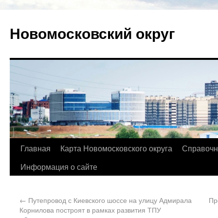
Новомосковский округ
Главная
Карта Новомосковского округа
Справочн
Информация о сайте
←
Путепровод с Киевского шоссе на улицу Адмирала
Пр
Корнилова построят в рамках развития ТПУ