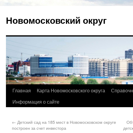
Новомосковский округ
Главная
Карта Новомосковского округа
Справочн
Информация о сайте
←
Детский сад на 185 мест в Новомосковском округе
Объ
построен за счет инвестора
детс