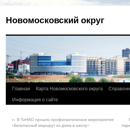
Новомосковский округ
Главная
Карта Новомосковского округа
Справочн
Информация о сайте
←
В ТиНАО прошло профилактическое мероприятие
«Безопасный маршрут из дома в школу»
пар