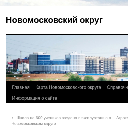
Новомосковский округ
Главная
Карта Новомосковского округа
Справочн
Информация о сайте
←
Школа на 600 учеников введена в эксплуатацию в
Агрок
Новомосковском округе