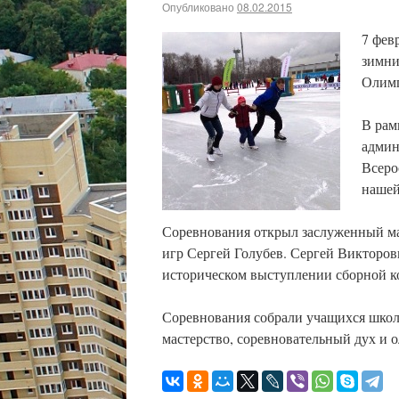
Опубликовано
08.02.2015
7 фев
зимни
Олимп
В рам
админ
Всеро
нашей
Соревнования открыл заслуженный ма
игр Сергей Голубев. Сергей Викторо
историческом выступлении сборной ко
Соревнования собрали учащихся школ 
мастерство, соревновательный дух и 