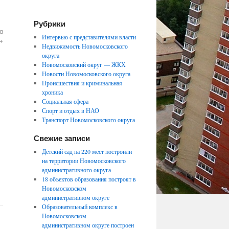
Рубрики
в
Интервью с представителями власти
→
Недвижимость Новомосковского
округа
Новомосковский округ — ЖКХ
Новости Новомосковского округа
Происшествия и криминальная
хроника
Социальная сфера
Спорт и отдых в НАО
Транспорт Новомосковского округа
Свежие записи
Детский сад на 220 мест построили
на территории Новомосковского
административного округа
18 объектов образования построят в
Новомосковском
административном округе
Образовательный комплекс в
Новомосковском
административном округе построен