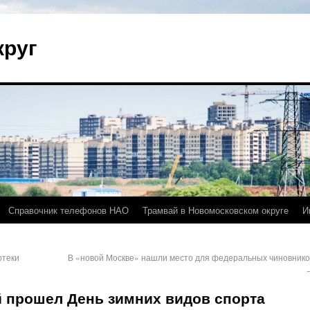
круг
Справочник телефонов НАО
Трамвай в Новомосковском округе
И
отеки
В «новой Москве» нашли место для федеральных чиновнико
 прошел День зимних видов спорта