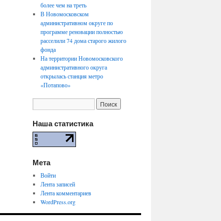
более чем на треть
В Новомосковском
административном округе по
программе реновации полностью
расселили 74 дома старого жилого
фонда
На территории Новомосковского
административного округа
открылась станция метро
«Потапово»
Наша статистика
Мета
Войти
Лента записей
Лента комментариев
WordPress.org