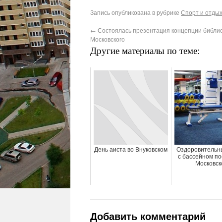
Запись опубликована в рубрике
Спорт и отды
←
Состоялась презентация концепции библи
Московского
Другие материалы по теме:
День аиста во Внуковском
Оздоровительн
с бассейном по
Московск
Добавить комментарий