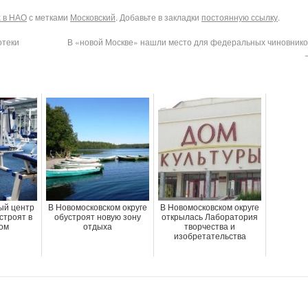
х в НАО
с метками
Московский
. Добавьте в закладки
постоянную ссылку
.
отеки
В «новой Москве» нашли место для федеральных чиновнико
ый центр
В Новомосковском округе
В Новомосковском округе
строят в
обустроят новую зону
открылась Лаборатория
ом
отдыха
творчества и
изобретательства