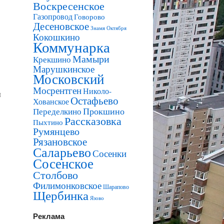
Воскресенское
Газопровод
Говорово
Десеновское
Знамя Октября
Кокошкино
Коммунарка
Мамыри
Крекшино
Марушкинское
Московский
Мосрентген
Николо-
ы
Остафьево
Хованское
Прокшино
Переделкино
Рассказовка
Пыхтино
Румянцево
Рязановское
Саларьево
Сосенки
Сосенское
Столбово
Филимонковское
Шарапово
Щербинка
Язово
Реклама