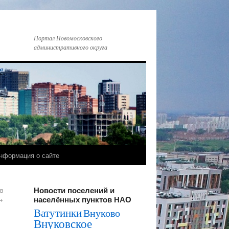
Портал Новомосковского
административного округа
нформация о сайте
Новости поселений и
в
населённых пунктов НАО
→
Ватутинки
Внуково
Внуковское