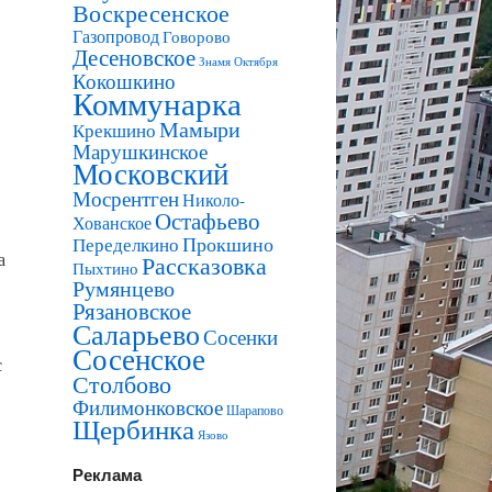
Воскресенское
Газопровод
Говорово
Десеновское
Знамя Октября
Кокошкино
Коммунарка
Мамыри
Крекшино
Марушкинское
Московский
Мосрентген
Николо-
Остафьево
Хованское
Прокшино
Переделкино
а
Рассказовка
Пыхтино
Румянцево
Рязановское
Саларьево
Сосенки
Сосенское
с
Столбово
Филимонковское
Шарапово
Щербинка
Язово
Реклама