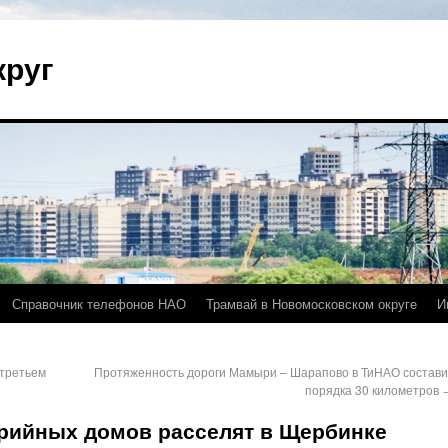
круг
Справочник телефонов НАО
Трамвай в Новомосковском округе
И
 третьем
Протяженность дороги Мамыри – Шарапово в ТиНАО состави
порядка 30 километров
арийных домов расселят в Щербинке