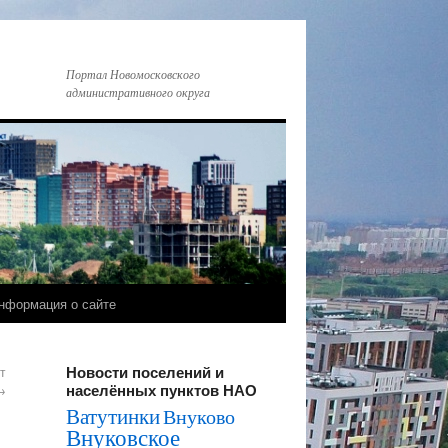
Портал Новомосковского
административного округа
нформация о сайте
Новости поселений и
т
населённых пунктов НАО
→
Ватутинки
Внуково
Внуковское