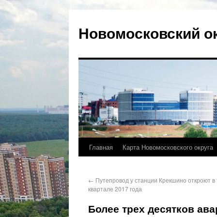
Новомосковский о
Главная
Карта Новомосковского округа
←
Путепровод у станции Крекшино откроют в
квартале 2017 года
Более трех десятков ав