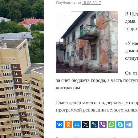
Опубликовано
19.06.2017
В Щер
дома,
терри
«У на
домов
следу
Он от
за счет бюджета города, а часть пост
контрактам.
Глава департамента подчеркнул, что п
программой реновации ветхого жилья