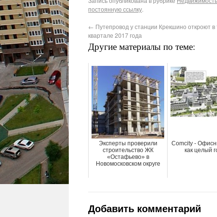
Запись опубликована в рубрике
Недвижимость 
постоянную ссылку
.
←
Путепровод у станции Крекшино откроют в
квартале 2017 года
Другие материалы по теме:
Эксперты проверили
Соmcity - Офис
строительство ЖК
как целый 
«Остафьево» в
Новомосковском округе
Добавить комментарий