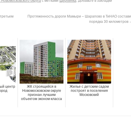
Новомосковского округа
с метками
Щербинка
. Добавьте в закладки
 третьем
Протяженность дороги Мамыри – Шарапово в ТиНАО состави
порядка 30 километров
ный центр
ЖК строящийся в
Жилье с детским садом
город
Новомосковском округе
построят в поселения
признан лучшим
Московский
объектом эконом-класса