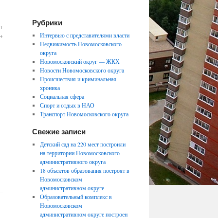
Рубрики
т
→
Интервью с представителями власти
Недвижимость Новомосковского
округа
Новомосковский округ — ЖКХ
Новости Новомосковского округа
Происшествия и криминальная
хроника
Социальная сфера
Спорт и отдых в НАО
Транспорт Новомосковского округа
Свежие записи
Детский сад на 220 мест построили
на территории Новомосковского
административного округа
18 объектов образования построят в
Новомосковском
административном округе
Образовательный комплекс в
Новомосковском
административном округе построен