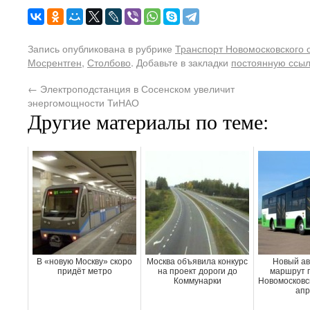
Запись опубликована в рубрике
Транспорт Новомосковского 
Мосрентген
,
Столбово
. Добавьте в закладки
постоянную ссыл
←
Электроподстанция в Сосенском увеличит
энергомощности ТиНАО
Другие материалы по теме:
В «новую Москву» скоро
Москва объявила конкурс
Новый ав
придёт метро
на проект дороги до
маршрут п
Коммунарки
Новомосковск
апр