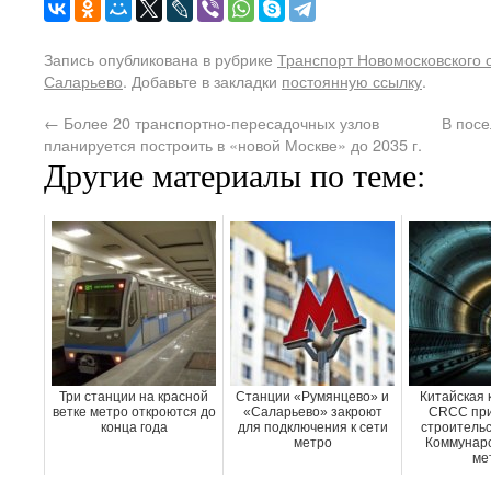
Запись опубликована в рубрике
Транспорт Новомосковского 
Саларьево
. Добавьте в закладки
постоянную ссылку
.
←
Более 20 транспортно-пересадочных узлов
В посе
планируется построить в «новой Москве» до 2035 г.
Другие материалы по теме:
Три станции на красной
Станции «Румянцево» и
Китайская 
ветке метро откроются до
«Саларьево» закроют
CRCC при
конца года
для подключения к сети
строительс
метро
Коммунарс
ме