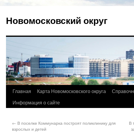
Новомосковский округ
Главная
Карта Новомосковского округа
Справочн
Информация о сайте
←
В поселке Коммунарка построят поликлинику для
В 
взрослых и детей
з