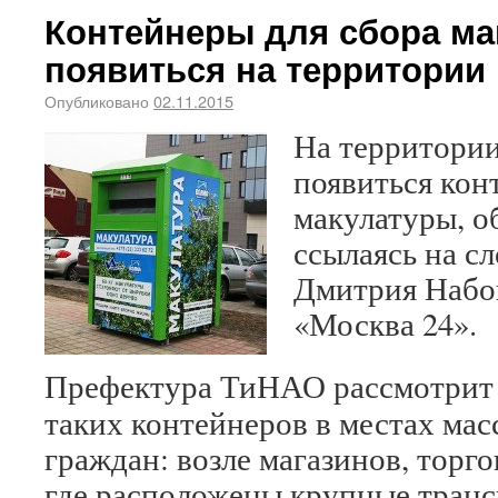
Контейнеры для сбора ма
появиться на территории
Опубликовано
02.11.2015
На территори
появиться кон
макулатуры, о
ссылаясь на с
Дмитрия Набок
«Москва 24».
Префектура ТиНАО рассмотрит 
таких контейнеров в местах ма
граждан: возле магазинов, торг
где расположены крупные транс