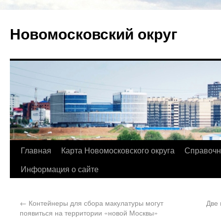
Новомосковский округ
Главная
Карта Новомосковского округа
Справочн
Информация о сайте
←
Контейнеры для сбора макулатуры могут
Две 
появиться на территории «новой Москвы»