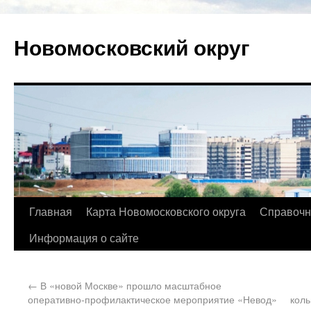
Новомосковский округ
Главная
Карта Новомосковского округа
Справочн
Информация о сайте
←
В «новой Москве» прошло масштабное
оперативно-профилактическое мероприятие «Невод»
коль