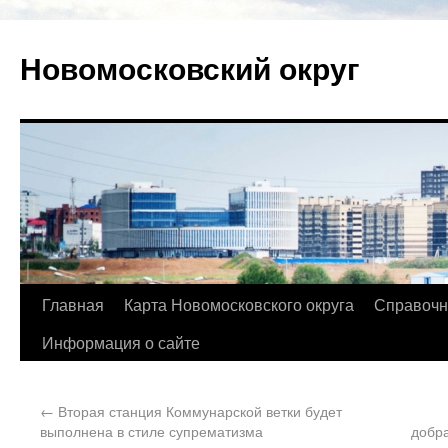
Новомосковский округ
Главная
Карта Новомосковского округа
Справочн
Информация о сайте
←
Вторая станция Коммунарской ветки будет
выполнена в стиле супрематизма
добра