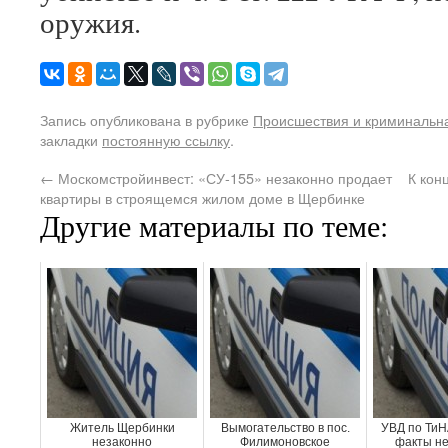
оружия.
Запись опубликована в рубрике
Происшествия и криминальн
закладки
постоянную ссылку
.
←
Москомстройинвест: «СУ-155» незаконно продает
К кон
квартиры в строящемся жилом доме в Щербинке
Другие материалы по теме:
Житель Щербинки
Вымогательство в пос.
УВД по ТиН
незаконно
Филимоновское
факты не