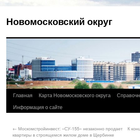
Новомосковский округ
Главная
Карта Новомосковского округа
Справочн
Информация о сайте
←
Москомстройинвест: «СУ-155» незаконно продает
К кон
квартиры в строящемся жилом доме в Щербинке