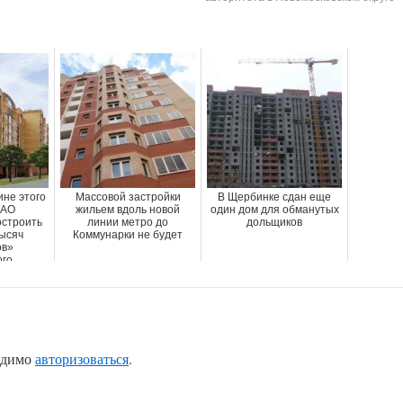
ине этого
Массовой застройки
В Щербинке сдан еще
НАО
жильем вдоль новой
один дом для обманутых
остроить
линии метро до
дольщиков
тысяч
Коммунарки не будет
ов»
о ...
одимо
авторизоваться
.