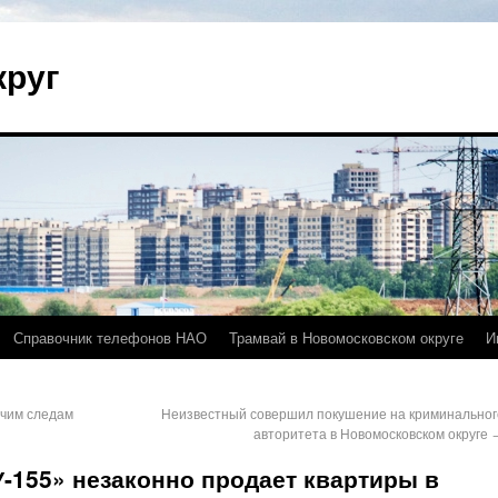
круг
Справочник телефонов НАО
Трамвай в Новомосковском округе
И
ячим следам
Неизвестный совершил покушение на криминальног
авторитета в Новомосковском округе
-155» незаконно продает квартиры в