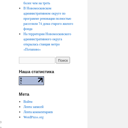
более чем на треть
В Новомосковском
административном округе по
программе реновации полностью
расселили 74 дома старого жилого
фонда
На территории Новомосковского
административного округа
открылась станция метро
«Потапово»
Наша статистика
Мета
Войти
Лента записей
Лента комментариев
WordPress.org
о
→