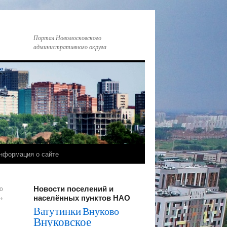
Портал Новомосковского
административного округа
нформация о сайте
Новости поселений и
о
населённых пунктов НАО
→
Ватутинки
Внуково
Внуковское