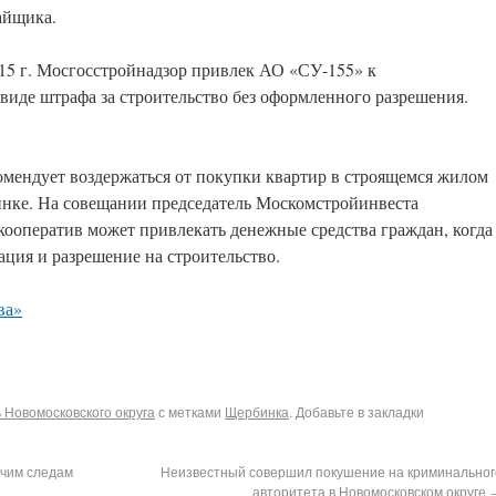
айщика.
15 г. Мосгосстройнадзор привлек АО «СУ-155» к
виде штрафа за строительство без оформленного разрешения.
омендует воздержаться от покупки квартир в строящемся жилом
инке. На совещании председатель Москомстройинвеста
ооператив может привлекать денежные средства граждан, когда
тация и разрешение на строительство.
ва»
Новомосковского округа
с метками
Щербинка
. Добавьте в закладки
ячим следам
Неизвестный совершил покушение на криминальног
авторитета в Новомосковском округе