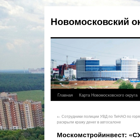
Новомосковский о
Главная
Карта Новомосковского округа
←
Сотрудники полиции УВД по ТиНАО по гор
раскрыли кражу денег в автосалоне
Москомстройинвест: «СУ