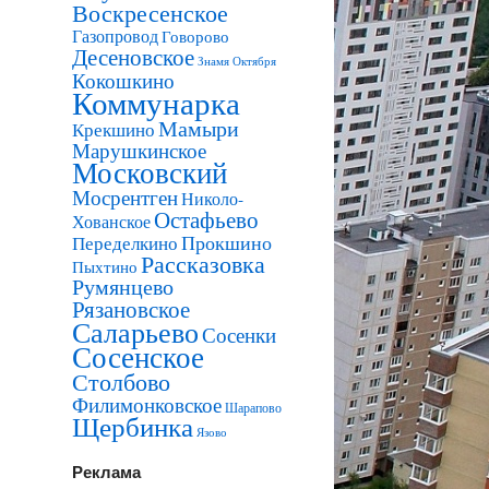
Воскресенское
Газопровод
Говорово
Десеновское
Знамя Октября
Кокошкино
Коммунарка
Мамыри
Крекшино
Марушкинское
Московский
Мосрентген
Николо-
Остафьево
Хованское
Прокшино
Переделкино
Рассказовка
Пыхтино
Румянцево
Рязановское
Саларьево
Сосенки
Сосенское
Столбово
Филимонковское
Шарапово
Щербинка
Язово
Реклама