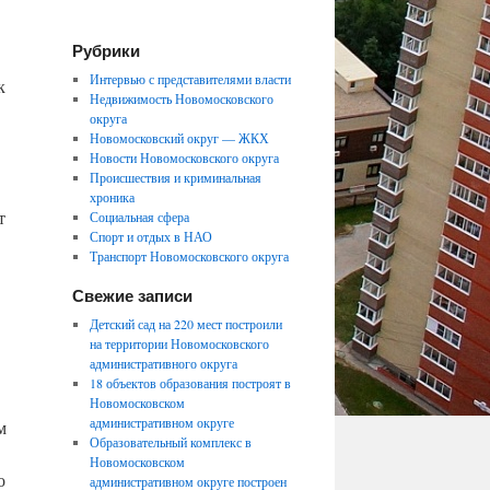
Рубрики
Интервью с представителями власти
к
Недвижимость Новомосковского
округа
Новомосковский округ — ЖКХ
Новости Новомосковского округа
Происшествия и криминальная
хроника
т
Социальная сфера
Спорт и отдых в НАО
Транспорт Новомосковского округа
Свежие записи
Детский сад на 220 мест построили
на территории Новомосковского
административного округа
18 объектов образования построят в
Новомосковском
административном округе
м
Образовательный комплекс в
Новомосковском
о
административном округе построен