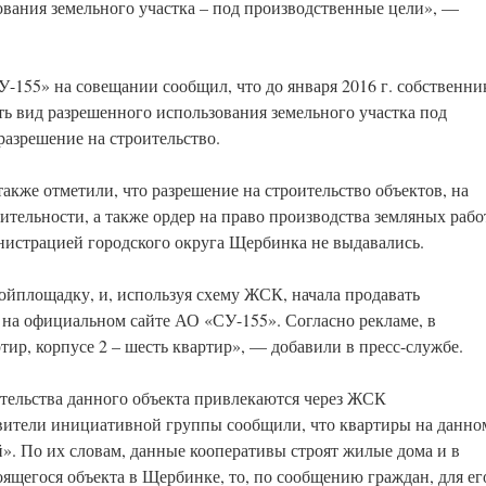
вания земельного участка – под производственные цели», —
У-155» на совещании сообщил, что до января 2016 г. собственни
ть вид разрешенного использования земельного участка под
азрешение на строительство.
акже отметили, что разрешение на строительство объектов, на
ительности, а также ордер на право производства земляных рабо
нистрацией городского округа Щербинка не выдавались.
ойплощадку, и, используя схему ЖСК, начала продавать
 на официальном сайте АО «СУ-155». Согласно рекламе, в
ртир, корпусе 2 – шесть квартир», — добавили в пресс-службе.
тельства данного объекта привлекаются через ЖСК
вители инициативной группы сообщили, что квартиры на данно
». По их словам, данные кооперативы строят жилые дома и в
оящегося объекта в Щербинке, то, по сообщению граждан, для ег