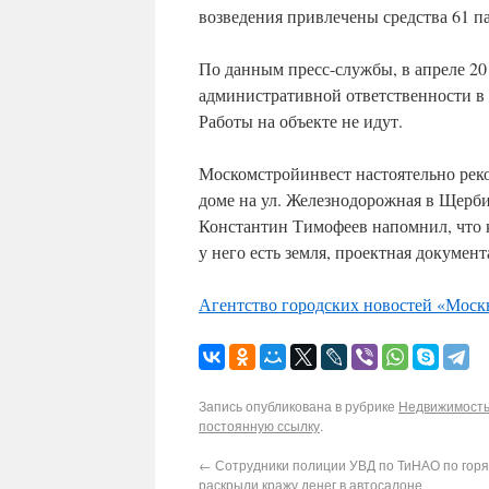
возведения привлечены средства 61 п
По данным пресс-службы, в апреле 20
административной ответственности в 
Работы на объекте не идут.
Москомстройинвест настоятельно рек
доме на ул. Железнодорожная в Щерб
Константин Тимофеев напомнил, что к
у него есть земля, проектная докумен
Агентство городских новостей «Моск
Запись опубликована в рубрике
Недвижимость 
постоянную ссылку
.
←
Сотрудники полиции УВД по ТиНАО по гор
раскрыли кражу денег в автосалоне