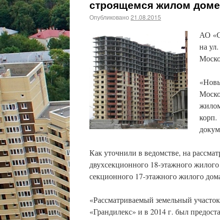
строящемся жилом доме
Опубликовано
21.08.2015
АО «С
на ул
Моско
«Новы
Моско
жилом
корп.
докум
Как уточнили в ведомстве, на рассма
двухсекционного 18-этажного жилого д
секционного 17-этажного жилого дома 
«Рассматриваемый земельный участок
«Грандилекс» и в 2014 г. был предос