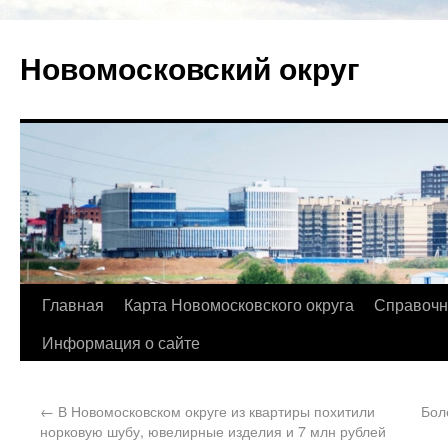
Новомосковский округ
Главная
Карта Новомосковского округа
Справочн
Информация о сайте
←
В Новомосковском округе из квартиры похитили
Бол
норковую шубу, ювелирные изделия и 7 млн рублей