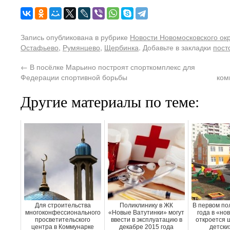
Запись опубликована в рубрике
Новости Новомосковского ок
Остафьево
,
Румянцево
,
Щербинка
. Добавьте в закладки
пост
←
В посёлке Марьино построят спорткомплекс для
Федерации спортивной борьбы
ком
Другие материалы по теме:
Для строительства
Поликлинику в ЖК
В первом по
многоконфессионального
«Новые Ватутинки» могут
года в «но
просветительского
ввести в эксплуатацию в
откроется 
центра в Коммунарке
декабре 2015 года
детски