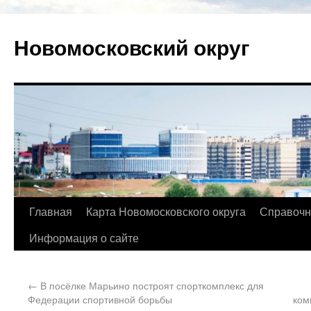
Новомосковский округ
Главная
Карта Новомосковского округа
Справочн
Информация о сайте
←
В посёлке Марьино построят спорткомплекс для
Федерации спортивной борьбы
ком