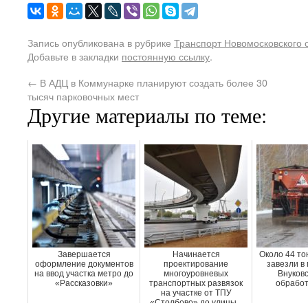
Запись опубликована в рубрике
Транспорт Новомосковского 
Добавьте в закладки
постоянную ссылку
.
←
В АДЦ в Коммунарке планируют создать более 30
тысяч парковочных мест
Другие материалы по теме:
Завершается
Начинается
Около 44 то
оформление документов
проектирование
завезли в
на ввод участка метро до
многоуровневых
Внуковс
«Рассказовки»
транспортных развязок
обработ
на участке от ТПУ
«Столбово» до улицы...