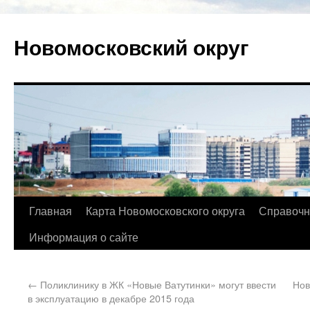
Новомосковский округ
Главная
Карта Новомосковского округа
Справочн
Информация о сайте
←
Поликлинику в ЖК «Новые Ватутинки» могут ввести
Нов
в эксплуатацию в декабре 2015 года