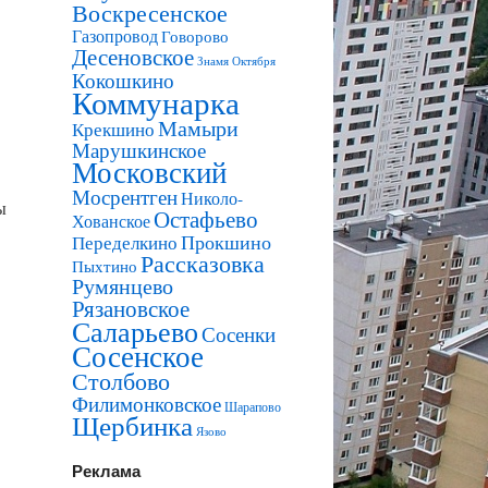
Воскресенское
Газопровод
Говорово
Десеновское
Знамя Октября
Кокошкино
Коммунарка
Мамыри
Крекшино
Марушкинское
Московский
Мосрентген
Николо-
ы
Остафьево
Хованское
Прокшино
Переделкино
Рассказовка
Пыхтино
Румянцево
Рязановское
Саларьево
Сосенки
Сосенское
Столбово
Филимонковское
Шарапово
Щербинка
Язово
Реклама