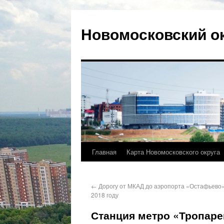
Новомосковский о
Главная
Карта Новомосковского округа
←
Дорогу от МКАД до аэропорта «Остафьево»
2018 году
Станция метро «Тропарев