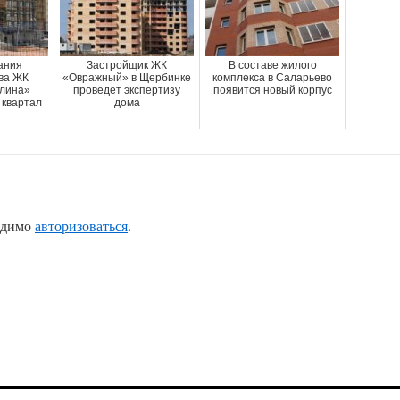
ания
Застройщик ЖК
В составе жилого
ва ЖК
«Овражный» в Щербинке
комплекса в Саларьево
лина»
проведет экспертизу
появится новый корпус
 квартал
дома
одимо
авторизоваться
.