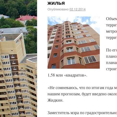
жилья
Опубликовано
02.12.2014
Объем
терри
метро
терри
По ег
плано
плана
строи
1,58 млн «квадратов».
«Не сомневаюсь, что по итогам года 
нашим прогнозам, будет введено окол
Жидкин.
Заместитель мэра по градостроительн