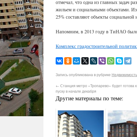
отмечал, что одна из главных задач 
жильем и социальными объектами. И
25% составляют объекты социальной и
Напомним, в 2013 году в ТиНАО было 
Комплекс градостроительной политик
Запись опубликована в рубрике
Недвижимость 
←
Станция метро «Тропарево» будет готова к
пуску в начале декабря
Другие материалы по теме: