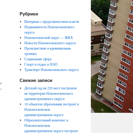
Рубрики
Интервью с представителями власти
Недвижимость Новомосковского
округа
Новомосковский округ — ЖКХ
Новости Новомосковского округа
Происшествия и криминальная
хроника
Социальная сфера
Спорт и отдых в НАО
Транспорт Новомосковского округа
Свежие записи
и
Детский сад на 220 мест построили
→
на территории Новомосковского
административного округа
18 объектов образования построят в
Новомосковском
административном округе
Образовательный комплекс в
Новомосковском
административном округе построен