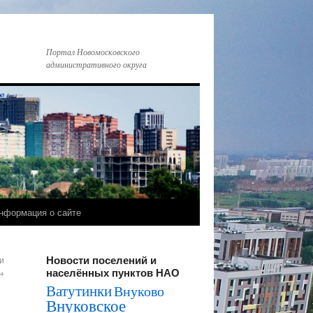
Портал Новомосковского
административного округа
нформация о сайте
Новости поселений и
и
населённых пунктов НАО
→
Ватутинки
Внуково
Внуковское