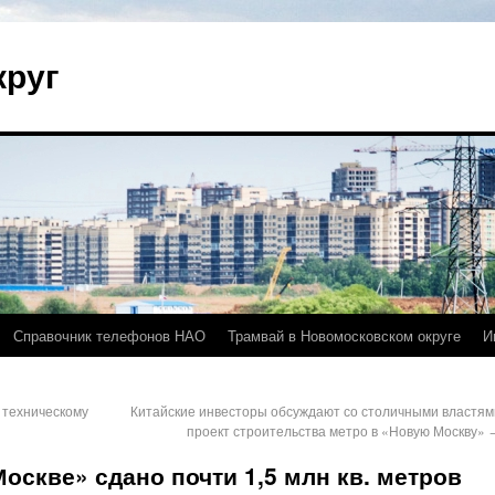
круг
Справочник телефонов НАО
Трамвай в Новомосковском округе
И
 техническому
Китайские инвесторы обсуждают со столичными властям
проект строительства метро в «Новую Москву»
Москве» сдано почти 1,5 млн кв. метров