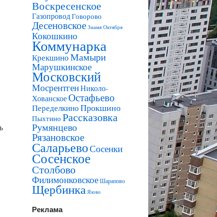
Воскресенское
Газопровод
Говорово
Десеновское
Знамя Октября
Кокошкино
Коммунарка
Мамыри
Крекшино
Марушкинское
Московский
Мосрентген
Николо-
Остафьево
Хованское
Прокшино
Переделкино
Рассказовка
Пыхтино
Румянцево
ь
Рязановское
Саларьево
Сосенки
Сосенское
Столбово
Филимонковское
Шарапово
Щербинка
Язово
Реклама