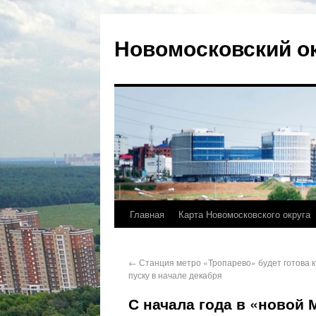
Новомосковский о
Главная
Карта Новомосковского округа
←
Станция метро «Тропарево» будет готова к
пуску в начале декабря
С начала года в «новой 