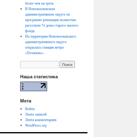
более чем на треть
В Новомосковском
административном округе по
программе реновации полностью
расселили 74 дома старого жилого
фонда
На территории Новомосковского
административного округа
открылась станция метро
«Потапово»
Наша статистика
Мета
Войти
Лента записей
Лента комментариев
WordPress.org