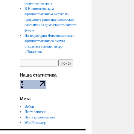
более чем на треть
В Новомосковском
административном округе по
программе реновации полностью
расселили 74 дома старого жилого
фонда
На территории Новомосковского
административного округа
открылась станция метро
«Потапово»
Наша статистика
Мета
Войти
Лента записей
Лента комментариев
WordPress.org