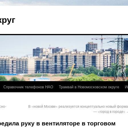
круг
Справочник телефонов НАО
Трамвай в Новомосковском округе
И
сно-
В «новой Москве» реализуется концептуально новый форма
— «город в городе»
редила руку в вентиляторе в торговом