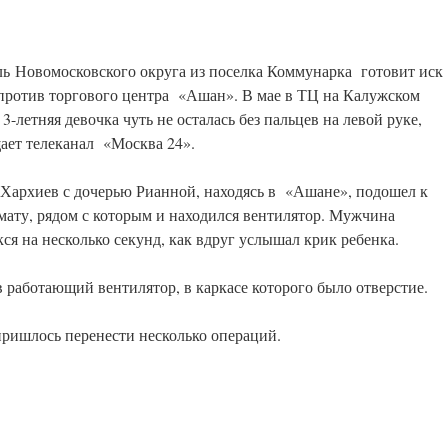
ь Новомосковского округа из поселка Коммунарка готовит иск
 против торгового центра «Ашан». В мае в ТЦ на Калужском
 3-летняя девочка чуть не осталась без пальцев на левой руке,
ает телеканал «Москва 24».
Хархиев с дочерью Рианной, находясь в «Ашане», подошел к
мату, рядом с которым и находился вентилятор. Мужчина
кся на несколько секунд, как вдруг услышал крик ребенка.
 в работающий вентилятор, в каркасе которого было отверстие.
пришлось перенести несколько операций.