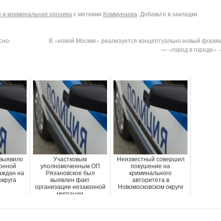
 и криминальная хроника
с метками
Коммунарка
. Добавьте в закладки
сно-
В «новой Москве» реализуется концептуально новый форма
— «город в городе»
выявило
Участковым
Неизвестный совершил
онной
уполномоченным ОП
покушение на
аждан на
Рязановское был
криминального
округа
выявлен факт
авторитета в
организации незаконной
Новомосковском округе
миграции