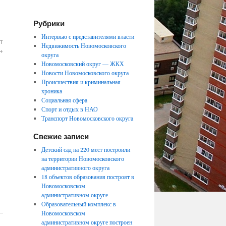
Рубрики
Интервью с представителями власти
т
Недвижимость Новомосковского
→
округа
Новомосковский округ — ЖКХ
Новости Новомосковского округа
Происшествия и криминальная
хроника
Социальная сфера
Спорт и отдых в НАО
Транспорт Новомосковского округа
Свежие записи
Детский сад на 220 мест построили
на территории Новомосковского
административного округа
18 объектов образования построят в
Новомосковском
административном округе
Образовательный комплекс в
Новомосковском
административном округе построен