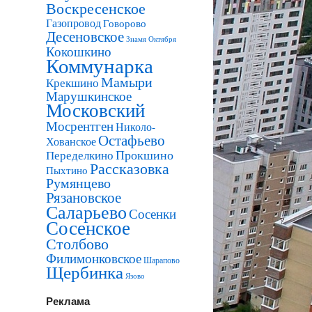
Воскресенское
Газопровод
Говорово
Десеновское
Знамя Октября
Кокошкино
Коммунарка
Мамыри
Крекшино
Марушкинское
Московский
Мосрентген
Николо-
Остафьево
Хованское
Прокшино
Переделкино
Рассказовка
Пыхтино
Румянцево
Рязановское
Саларьево
Сосенки
Сосенское
Столбово
Филимонковское
Шарапово
Щербинка
Язово
Реклама