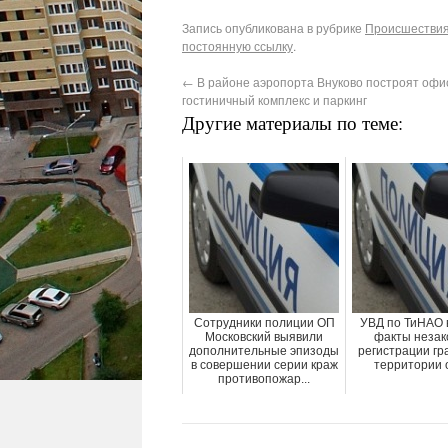
Запись опубликована в рубрике
Происшествия
постоянную ссылку
.
←
В районе аэропорта Внуково построят офи
гостиничный комплекс и паркинг
Другие материалы по теме:
Сотрудники полиции ОП
УВД по ТиНАО 
Московский выявили
факты незак
дополнительные эпизоды
регистрации гр
в совершении серии краж
территории 
противопожар...