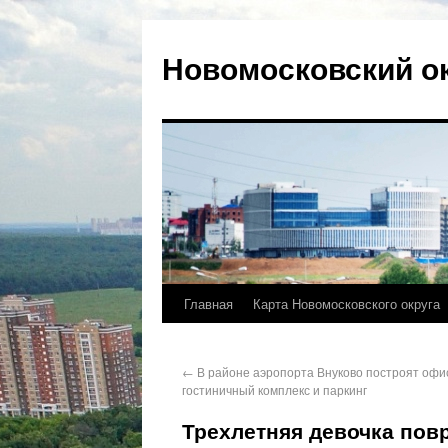
Новомосковский о
Главная
Карта Новомосковского округа
←
В районе аэропорта Внуково построят офи
гостиничный комплекс и паркинг
Трехлетняя девочка пов