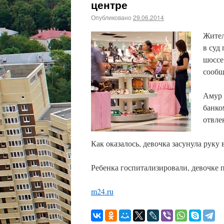
центре
Опубликовано
29.06.2014
Жител
в суд
шоссе
сообщ
Амур 
банко
отвле
Как оказалось, девочка засунула руку
Ребенка госпитализировали, девочке 
m24.ru