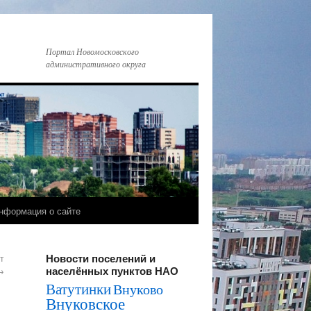
Портал Новомосковского
административного округа
нформация о сайте
Новости поселений и
т
населённых пунктов НАО
→
Ватутинки
Внуково
Внуковское