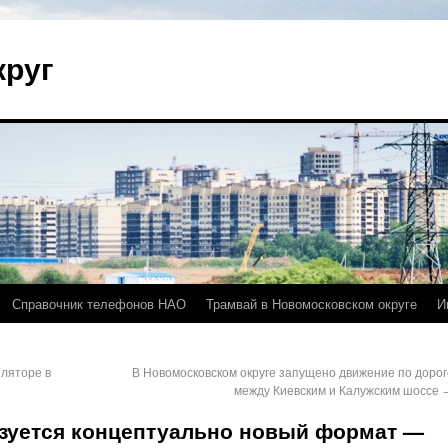
круг
Справочник телефонов НАО
Трамвай в Новомосковском округе
И
иляторе в
В Новомосковском округе запущено движение по дорог
между Киевским и Калужским шоссе
изуется концептуально новый формат —