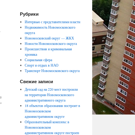
Рубрики
Интервью с представителями власти
Недвижимость Новомосковского
о
округа
Новомосковский округ — ЖКХ
Новости Новомосковского округа
Происшествия и криминальная
хроника
Социальная сфера
Спорт и отдых в НАО
Транспорт Новомосковского округа
Свежие записи
Детский сад на 220 мест построили
на территории Новомосковского
е
административного округа
→
18 объектов образования построят в
Новомосковском
административном округе
Образовательный комплекс в
Новомосковском
административном округе построен