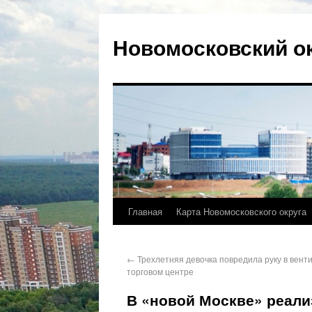
Новомосковский о
Главная
Карта Новомосковского округа
←
Трехлетняя девочка повредила руку в вент
торговом центре
В «новой Москве» реал