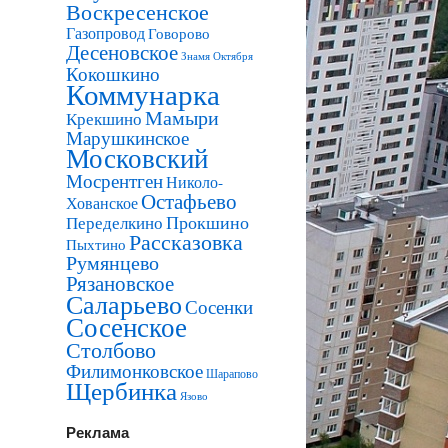
Воскресенское
Газопровод
Говорово
Десеновское
Знамя Октября
Кокошкино
Коммунарка
Мамыри
Крекшино
Марушкинское
Московский
Мосрентген
Николо-
Остафьево
Хованское
Прокшино
Переделкино
Рассказовка
Пыхтино
Румянцево
Рязановское
Саларьево
Сосенки
Сосенское
Столбово
Филимонковское
Шарапово
Щербинка
Язово
Реклама