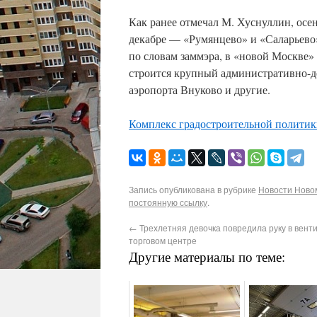
Как ранее отмечал М. Хуснуллин, осе
декабре — «Румянцево» и «Саларьево»
по словам заммэра, в «новой Москве»
строится крупный административно-де
аэропорта Внуково и другие.
Комплекс градостроительной политик
Запись опубликована в рубрике
Новости Новом
постоянную ссылку
.
←
Трехлетняя девочка повредила руку в вент
торговом центре
Другие материалы по теме: