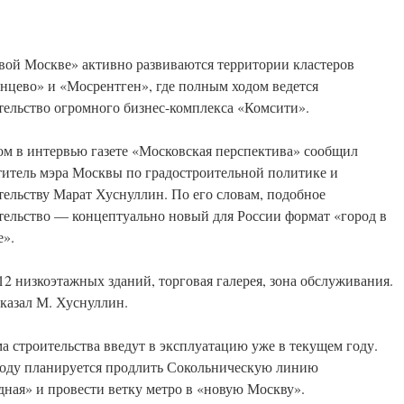
вой Москве» активно развиваются территории кластеров
нцево» и «Мосрентген», где полным ходом ведется
тельство огромного бизнес-комплекса «Комсити».
ом в интервью газете «Московская перспектива» сообщил
титель мэра Москвы по градостроительной политике и
тельству Марат Хуснуллин. По его словам, подобное
тельство — концептуально новый для России формат «город в
е».
12 низкоэтажных зданий, торговая галерея, зона обслуживания.
сказал М. Хуснуллин.
а строительства введут в эксплуатацию уже в текущем году.
 году планируется продлить Сокольническую линию
ная» и провести ветку метро в «новую Москву».