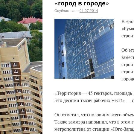
«город в городе»
Опубликовано
01.07.2014
В «но
«Румя
строи
Об эт
замес
строи
строи
город
«Территория — 45 гектаров, площадь 
Это десятки тысяч рабочих мест!» — 
Он отметил, что половину всего объем
Также заммэра напомнил, что в этом
метрополитена от станции «Юго-Запад