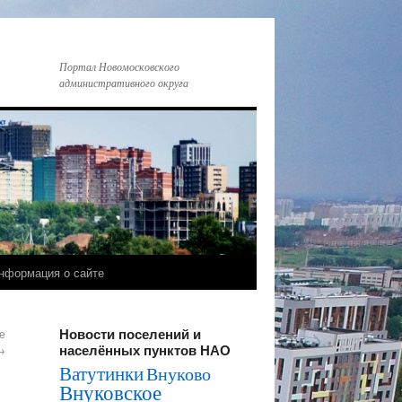
Портал Новомосковского
административного округа
нформация о сайте
Новости поселений и
е
населённых пунктов НАО
→
Ватутинки
Внуково
Внуковское