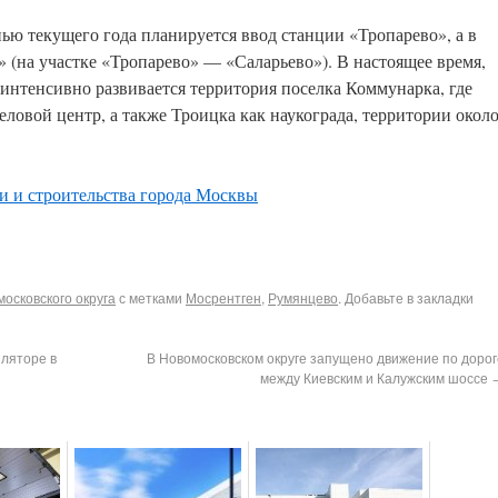
нью текущего года планируется ввод станции «Тропарево», а в
 (на участке «Тропарево» — «Саларьево»). В настоящее время,
 интенсивно развивается территория поселка Коммунарка, где
ловой центр, а также Троицка как наукограда, территории окол
и и строительства города Москвы
осковского округа
с метками
Мосрентген
,
Румянцево
. Добавьте в закладки
иляторе в
В Новомосковском округе запущено движение по дорог
между Киевским и Калужским шоссе