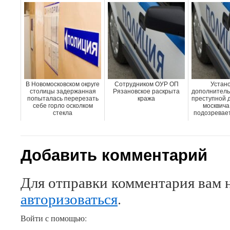
В Новомосковском округе
Сотрудником ОУР ОП
Устан
столицы задержанная
Рязановское раскрыта
дополнитель
попыталась перерезать
кража
преступной 
себе горло осколком
москвича
стекла
подозреваетс
Добавить комментарий
Для отправки комментария вам 
авторизоваться
.
Войти с помощью: