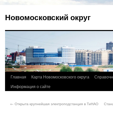
Новомосковский округ
Главная
Карта Новомосковского округа
Справочн
Информация о сайте
←
Открыта крупнейшая электроподстанция в ТиНАО
Стан