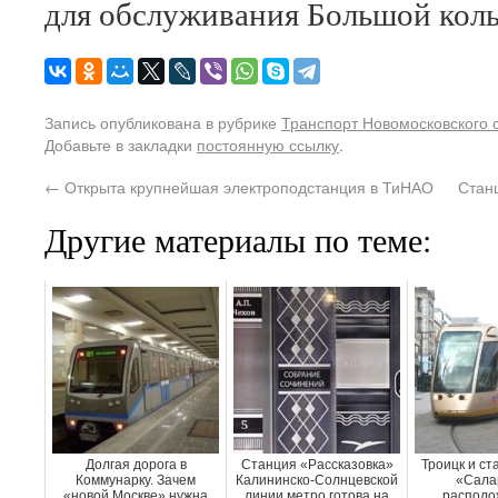
для обслуживания Большой коль
Запись опубликована в рубрике
Транспорт Новомосковского 
Добавьте в закладки
постоянную ссылку
.
←
Открыта крупнейшая электроподстанция в ТиНАО
Стан
Другие материалы по теме:
Долгая дорога в
Станция «Рассказовка»
Троицк и ст
Коммунарку. Зачем
Калининско-Солнцевской
«Сала
«новой Москве» нужна
линии метро готова на
располо