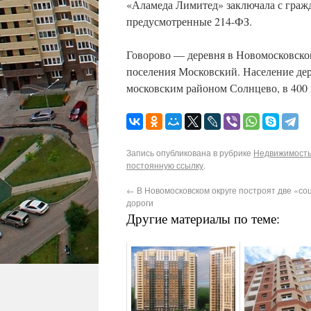
«Аламеда Лимитед» заключала с граж
предусмотренные 214-ФЗ.
Говорово — деревня в Новомосковско
поселения Московский. Население де
московским районом Солнцево, в 400
Запись опубликована в рубрике
Недвижимость 
постоянную ссылку
.
←
В Новомосковском округе построят две «с
дороги
Другие материалы по теме: