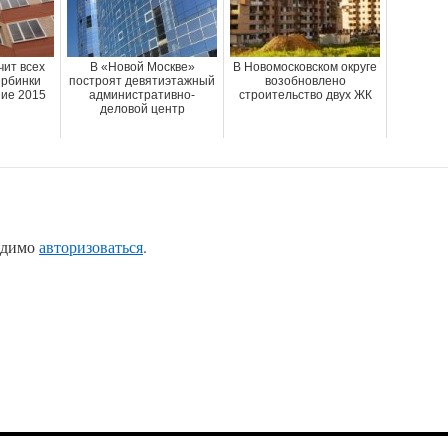
чит всех
В «Новой Москве»
В Новомосковском округе
рбинки
построят девятиэтажный
возобновлено
ние 2015
административно-
строительство двух ЖК
деловой центр
одимо
авторизоваться
.