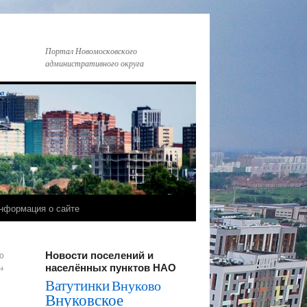
Портал Новомосковского
административного округа
нформация о сайте
Новости поселений и
о
населённых пунктов НАО
→
Ватутинки
Внуково
Внуковское