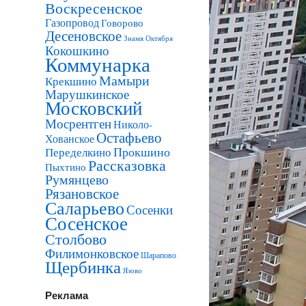
Воскресенское
Газопровод
Говорово
Десеновское
Знамя Октября
Кокошкино
Коммунарка
Мамыри
Крекшино
Марушкинское
Московский
Мосрентген
Николо-
Остафьево
Хованское
Прокшино
Переделкино
Рассказовка
Пыхтино
Румянцево
Рязановское
Саларьево
Сосенки
Сосенское
Столбово
Филимонковское
Шарапово
Щербинка
Язово
Реклама