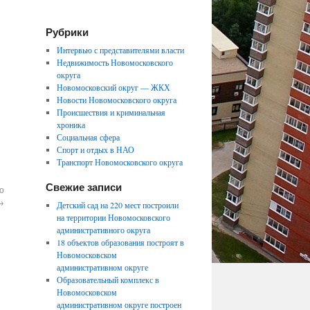
Рубрики
Интервью с представителями власти
Недвижимость Новомосковского
округа
Новомосковский округ — ЖКХ
Новости Новомосковского округа
Происшествия и криминальная
хроника
Социальная сфера
Спорт и отдых в НАО
Транспорт Новомосковского округа
Свежие записи
о
→
Детский сад на 220 мест построили
на территории Новомосковского
административного округа
18 объектов образования построят в
Новомосковском
административном округе
Образовательный комплекс в
Новомосковском
административном округе построен