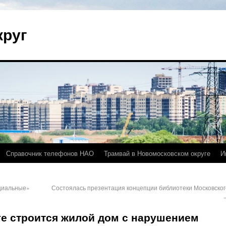
круг
Справочник телефонов НАО
Трамвай в Новомосковском округе
И
оциальные»
Состоялась презентация концепции библиотеки Московског
е строится жилой дом с нарушением