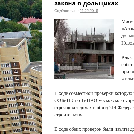
закона о дольщиках
Опубликовано
05.02.2015
Моско
«Алам
дольщ
Новом
Как с
собст
привл
жилых
В ходе совместной проверки которую
ОЭБиПК по ТиНАО московского управ
строящихся домах в обход 214 Федерал
строительства.
В ходе обеих проверок были изъяты д