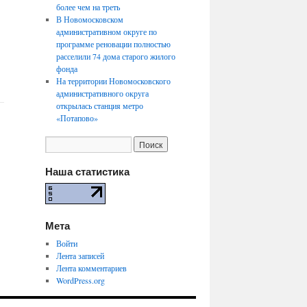
более чем на треть
В Новомосковском
административном округе по
программе реновации полностью
расселили 74 дома старого жилого
фонда
На территории Новомосковского
административного округа
открылась станция метро
«Потапово»
Наша статистика
Мета
Войти
Лента записей
Лента комментариев
WordPress.org