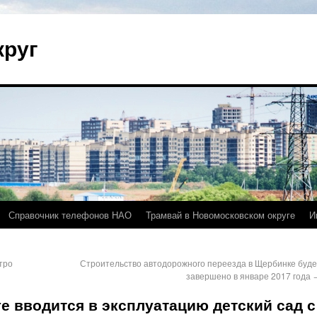
круг
Справочник телефонов НАО
Трамвай в Новомосковском округе
И
тро
Строительство автодорожного переезда в Щербинке буде
завершено в январе 2017 года
е вводится в эксплуатацию детский сад с