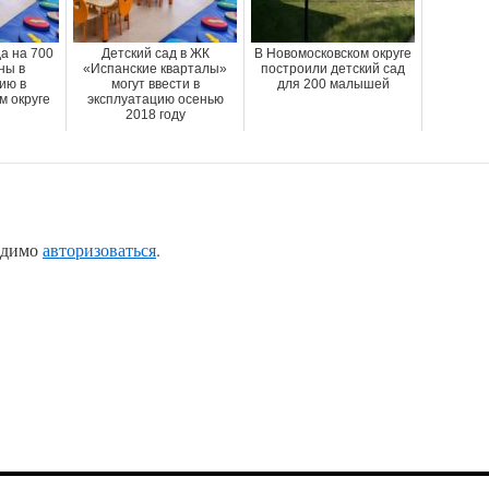
да на 700
Детский сад в ЖК
В Новомосковском округе
ны в
«Испанские кварталы»
построили детский сад
ию в
могут ввести в
для 200 малышей
м округе
эксплуатацию осенью
2018 году
одимо
авторизоваться
.