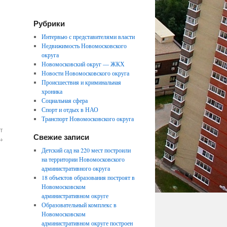
Рубрики
Интервью с представителями власти
Недвижимость Новомосковского
округа
Новомосковский округ — ЖКХ
Новости Новомосковского округа
Происшествия и криминальная
хроника
Социальная сфера
Спорт и отдых в НАО
Транспорт Новомосковского округа
т
Свежие записи
→
Детский сад на 220 мест построили
на территории Новомосковского
административного округа
18 объектов образования построят в
Новомосковском
административном округе
Образовательный комплекс в
Новомосковском
административном округе построен