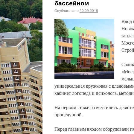
бассейном
Опубликовано
20.09.2016
Ввод 
Новом
запла
Мосго
Строй
Садик
«Моск
малыш
универсальная кружковая с кладовыми
кабинет логопеда и психолога, методи
На первом этаже разместились девяти
процедурной.
Перед главным входом оборудовали пл