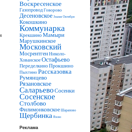
Воскресенское
Газопровод
Говорово
Десеновское
Знамя Октября
Кокошкино
Коммунарка
Мамыри
Крекшино
я
Марушкинское
Московский
Мосрентген
Николо-
Остафьево
Хованское
Прокшино
Переделкино
Рассказовка
Пыхтино
Румянцево
Рязановское
Саларьево
Сосенки
Сосенское
Столбово
Филимонковское
Шарапово
Щербинка
Язово
Реклама