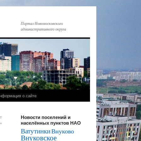
Портал Новомосковского
административного округа
нформация о сайте
Новости поселений и
т
населённых пунктов НАО
→
Ватутинки
Внуково
Внуковское